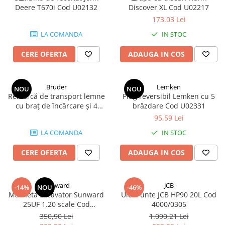
Deere T670i Cod U02132
Discover XL Cod U02217
173,03 Lei
LA COMANDA
IN STOC
CERE OFERTA
ADAUGA IN COS
Bruder
Lemken
NOU
NOU
Remorcă de transport lemne
Plug reversibil Lemken cu 5
cu braț de încărcare și 4
brăzdare Cod U02331
bușteni Cod U02252
95,59 Lei
LA COMANDA
IN STOC
CERE OFERTA
ADAUGA IN COS
Sunward
JCB
-14%
NOU
-46%
Macheta Excavator Sunward
Ulei Punte JCB HP90 20L Cod
25UF 1.20 scale Cod
4000/0305
MATMD25UF
350,90 Lei
1.090,21 Lei