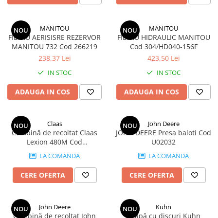
MANITOU
MANITOU
NOU
NOU
FILTRU AERISISRE REZERVOR
FILTRU HIDRAULIC MANITOU
MANITOU 732 Cod 266219
Cod 304/HD040-156F
238,37 Lei
423,50 Lei
IN STOC
IN STOC
ADAUGA IN COS
ADAUGA IN COS
Claas
John Deere
NOU
NOU
Combină de recoltat Claas
JOHN DEERE Presa baloti Cod
Lexion 480M Cod
U02032
JCOMBU02120
LA COMANDA
LA COMANDA
CERE OFERTA
CERE OFERTA
John Deere
Kuhn
NOU
NOU
Combină de recoltat John
Grapă cu discuri Kuhn