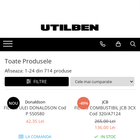
Ulei JCB
FILTRU JCB
Ulei motor JCB
FILTRU ULEI JCB
Ulei transmisie JCB
FILTRU AER JCB
Ulei hidraulic JCB
FILTRU HIDRAULIC JCB
Toate Produsele
Ulei punte JCB
FILTRU COMBUSTIBIL JCB
Afiseaza:
1-
24
din
714
produse
FILTRE
Donaldson
JCB
NOU
-49%
FILTRU ULEI DONALDSON Cod
FILTRU COMBUSTIBIL JCB 3CX
P 550580
Cod 320/A7124
42,35 Lei
265,00 Lei
136,00 Lei
LA COMANDA
IN STOC