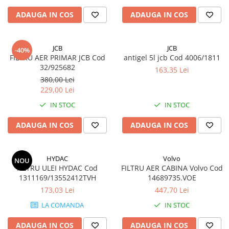
ADAUGA IN COS
ADAUGA IN COS
JCB
JCB
-40%
FILTRU AER PRIMAR JCB Cod
antigel 5l jcb Cod 4006/1811
32/925682
163,35 Lei
380,00 Lei
229,00 Lei
IN STOC
IN STOC
ADAUGA IN COS
ADAUGA IN COS
HYDAC
Volvo
NOU
FILTRU ULEI HYDAC Cod
FILTRU AER CABINA Volvo Cod
1311169/13552412TVH
14689735.VOE
173,03 Lei
447,70 Lei
LA COMANDA
IN STOC
ADAUGA IN COS
ADAUGA IN COS