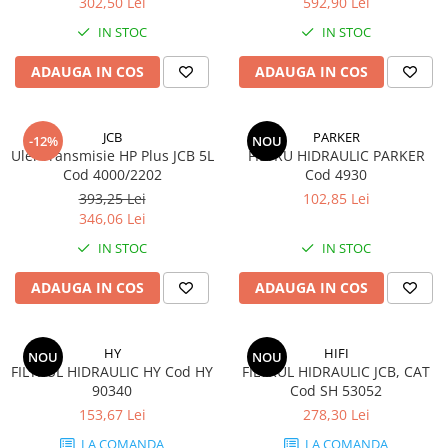
302,50 Lei
592,90 Lei
IN STOC
IN STOC
ADAUGA IN COS
ADAUGA IN COS
JCB
PARKER
-12%
NOU
Ulei Transmisie HP Plus JCB 5L
FILTRU HIDRAULIC PARKER
Cod 4000/2202
Cod 4930
393,25 Lei
102,85 Lei
346,06 Lei
IN STOC
IN STOC
ADAUGA IN COS
ADAUGA IN COS
HY
HIFI
NOU
NOU
FILTRUL HIDRAULIC HY Cod HY
FILTRUL HIDRAULIC JCB, CAT
90340
Cod SH 53052
153,67 Lei
278,30 Lei
LA COMANDA
LA COMANDA