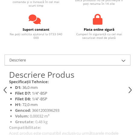
Dacă produsul nu se potrivește îl
comanda și o livrează în cel mai
poți returna în 14 zile
scurt timp
Suport constant
Plata online sigură
Ne poți solicita ajutorul la 0733 040
Cumperi în siguranță cu cel mai
000
securizat mod de plată
Descriere
Descriere Produs
Specificații Tehnice:
D1:
36,0 mm
Filet D7:
1/4"-BSP
Filet D8:
1/4"-BSP
H1:
72,0 mm
Gencod:
3661200396293
Volum:
0,00032 m³
Greutate:
0,48 kg
Compatibilitate:
Acest produs este compatibil
exclusiv
cu următoarele modele