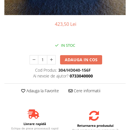
423,50 Lei
IN STOC
ADAUGA IN COS
Cod Produs:
304/HD040-156F
Ai nevoie de ajutor?
0733040000
Adauga la Favorite
Cere informatii
Livrare rapidă
Returnarea produsului
Echipa de piese procesează rapid