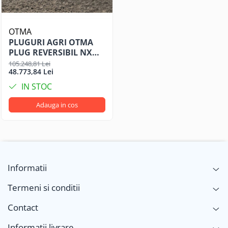
OTMA
PLUGURI AGRI OTMA
PLUG REVERSIBIL NX
202E/ 4T-EL6R , 4
105.248,81 Lei
48.773,84 Lei
TRUPITE (3+1) COD
380009
IN STOC
Adauga in cos
Informatii
Termeni si conditii
Contact
Informatii livrare