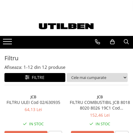
Ulei JCB
FILTRU JCB
Ulei motor JCB
FILTRU ULEI JCB
Ulei transmisie JCB
FILTRU AER JCB
Ulei hidraulic JCB
FILTRU HIDRAULIC JCB
Filtru
Ulei punte JCB
FILTRU COMBUSTIBIL JCB
Afiseaza:
1-
12
din
12
produse
FILTRE
JCB
JCB
FILTRU ULEI Cod 02/630935
FILTRU COMBUSTIBIL JCB 8018
8020 8026 19C1 Cod
64,13 Lei
32/925666
152,46 Lei
IN STOC
IN STOC