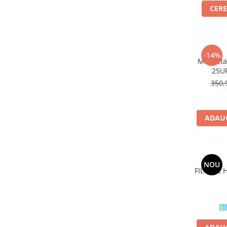
CERE
-14%
Macheta
25UF
350,
ADAUG
NOU
FILTRUL 