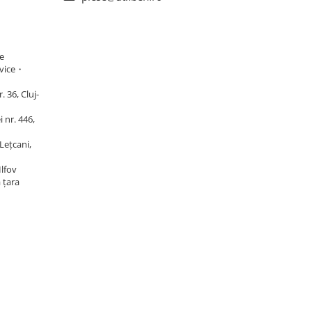
e
vice・
 36, Cluj-
 nr. 446,
Lețcani,
Ilfov
ă țara