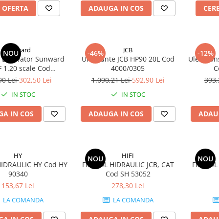
 OFERTA
ADAUGA IN COS
CER
Sunward
JCB
NOU
-46%
-12%
 Excavator Sunward
Ulei Punte JCB HP90 20L Cod
Ulei Tran
 1.20 scale Cod
4000/0305
C
MATMD25UF
90 Lei
302,50 Lei
1.090,21 Lei
592,90 Lei
393,
IN STOC
IN STOC
A IN COS
ADAUGA IN COS
ADAU
HY
HIFI
NOU
NOU
HIDRAULIC HY Cod HY
FILTRUL HIDRAULIC JCB, CAT
FILTRUL
90340
Cod SH 53052
153,67 Lei
278,30 Lei
LA COMANDA
LA COMANDA