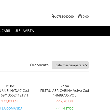
0733040000
0,00
UCARII
ULEI AVISTA
Ordoneaza:
HYDAC
Volvo
U ULEI HYDAC Cod
FILTRU AER CABINA Volvo Cod
169/13552412TVH
14689735.VOE
173,03 Lei
447,70 Lei
LA COMANDA
IN STOC