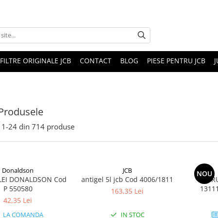
FILTRE ORIGINALE JCB
CONTACT
BLOG
PIESE PENTRU JCB
J
Produsele
1-
24
din
714
produse
Donaldson
JCB
NOU
ULEI DONALDSON Cod
antigel 5l jcb Cod 4006/1811
FILTR
P 550580
1311
163,35 Lei
42,35 Lei
LA COMANDA
IN STOC