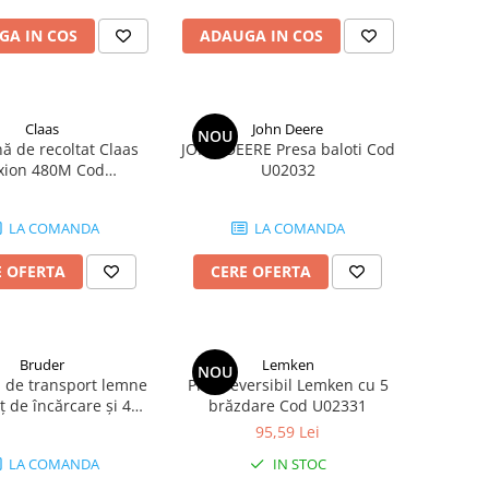
GA IN COS
ADAUGA IN COS
Claas
John Deere
NOU
 de recoltat Claas
JOHN DEERE Presa baloti Cod
xion 480M Cod
U02032
COMBU02120
LA COMANDA
LA COMANDA
E OFERTA
CERE OFERTA
Bruder
Lemken
NOU
 de transport lemne
Plug reversibil Lemken cu 5
ț de încărcare și 4
brăzdare Cod U02331
teni Cod U02252
95,59 Lei
LA COMANDA
IN STOC