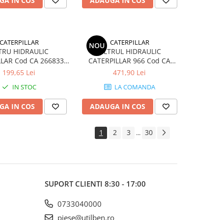
GA IN COS
ADAUGA IN COS
CATERPILLAR
CATERPILLAR
NOU
LTRU HIDRAULIC
FILTRUL HIDRAULIC
LLAR Cod CA 2668337
CATERPILLAR 966 Cod CA
CAT
3891082
199,65 Lei
471,90 Lei
IN STOC
LA COMANDA
GA IN COS
ADAUGA IN COS
1
2
3
30
...
SUPORT CLIENTI
8:30 - 17:00
0733040000
piese@utilben.ro