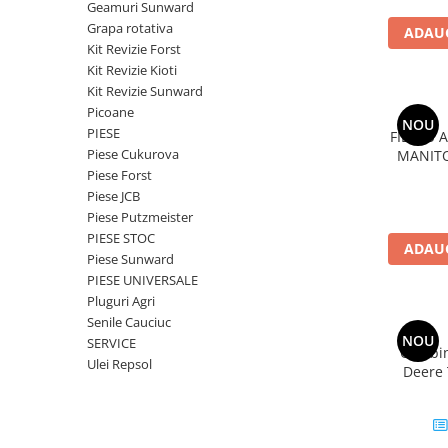
Geamuri Sunward
FILTRU ULEI JCB
Grapa rotativa
ADAUG
FILTRU AER JCB
Kit Revizie Forst
Kit Revizie Kioti
FILTRU HIDRAULIC JCB
Kit Revizie Sunward
FILTRU COMBUSTIBIL JCB
Picoane
NOU
PIESE
FILTRU 
IMPLEMENTE AGRICOLE
Piese Cukurova
MANITO
Kit Revizie Sunward
Piese Forst
Kit Revizie Forst
Piese JCB
Piese Putzmeister
Anvelope Industriale
PIESE STOC
Senile Cauciuc
ADAUG
Piese Sunward
Geamuri Sunward
PIESE UNIVERSALE
Pluguri Agri
Senile Cauciuc
NOU
SERVICE
Combin
Ulei Repsol
Deere 