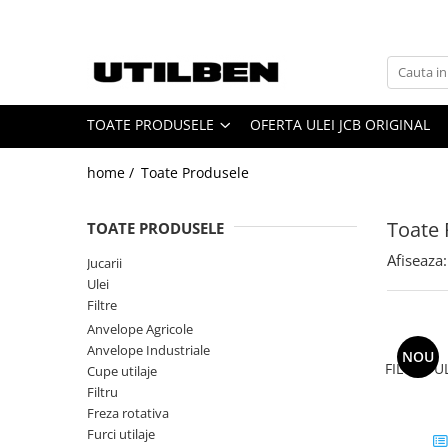
Toate Produsele
Jucarii
TOATE PRODUSELE
OFERTA ULEI JCB ORIGINAL
Ulei
Filtre
home /
Toate Produsele
Picon / Ciocan hidraulic
Cupe utilaje
Toate 
TOATE PRODUSELE
Furci utilaje
Afiseaza:
Jucarii
Ulei JCB
Ulei
Ulei motor JCB
Filtre
Ulei transmisie JCB
Anvelope Agricole
Anvelope Industriale
Ulei hidraulic JCB
NOU
FILTRU 
Cupe utilaje
Ulei punte JCB
Filtru
Freza rotativa
Ulei AVISTA
Furci utilaje
FILTRU JCB