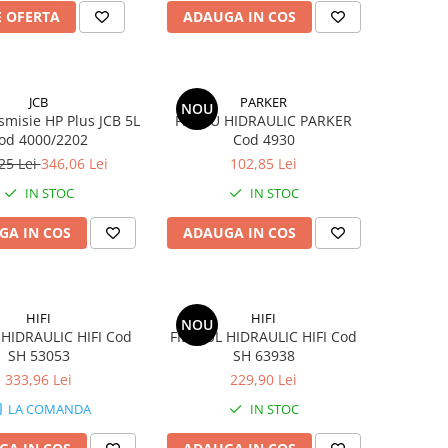
E OFERTA
ADAUGA IN COS
JCB
PARKER
NOU
smisie HP Plus JCB 5L
FILTRU HIDRAULIC PARKER
od 4000/2202
Cod 4930
25 Lei
346,06 Lei
102,85 Lei
IN STOC
IN STOC
GA IN COS
ADAUGA IN COS
HIFI
HIFI
NOU
 HIDRAULIC HIFI Cod
FILTRUL HIDRAULIC HIFI Cod
SH 53053
SH 63938
333,96 Lei
229,90 Lei
LA COMANDA
IN STOC