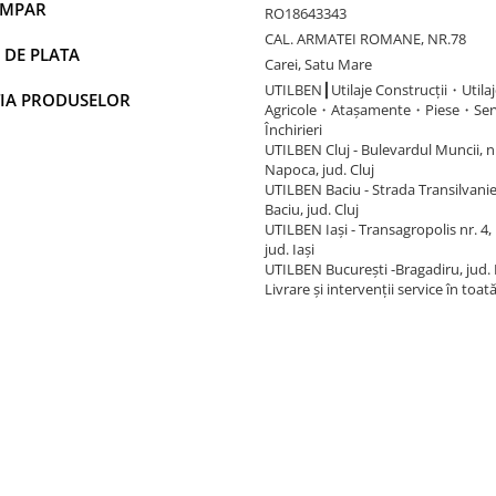
UMPAR
RO18643343
CAL. ARMATEI ROMANE, NR.78
 DE PLATA
Carei, Satu Mare
UTILBEN┃Utilaje Construcții・Utilaj
IA PRODUSELOR
Agricole・Atașamente・Piese・Ser
Închirieri
UTILBEN Cluj - Bulevardul Muncii, nr.
Napoca, jud. Cluj
UTILBEN Baciu - Strada Transilvaniei
Baciu, jud. Cluj
UTILBEN Iași - Transagropolis nr. 4, 
jud. Iași
UTILBEN București -Bragadiru, jud. 
Livrare și intervenții service în toat