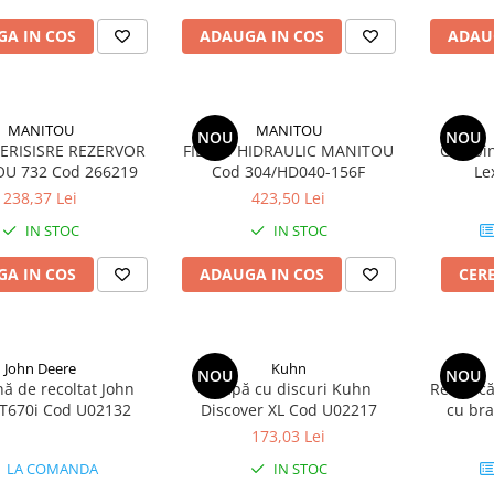
A IN COS
ADAUGA IN COS
ADAU
MANITOU
MANITOU
NOU
NOU
AERISISRE REZERVOR
FILTRU HIDRAULIC MANITOU
Combină
U 732 Cod 266219
Cod 304/HD040-156F
Le
J
238,37 Lei
423,50 Lei
IN STOC
IN STOC
A IN COS
ADAUGA IN COS
CER
John Deere
Kuhn
NOU
NOU
ă de recoltat John
Grapă cu discuri Kuhn
Remorcă
T670i Cod U02132
Discover XL Cod U02217
cu bra
buș
173,03 Lei
LA COMANDA
IN STOC