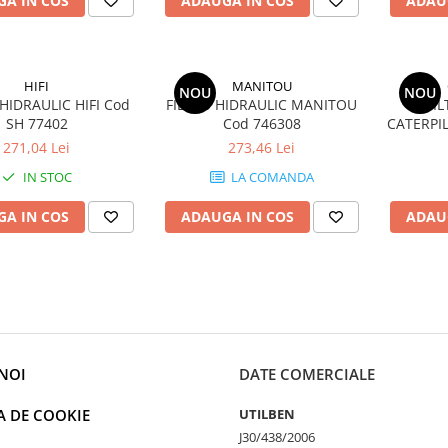
A IN COS
ADAUGA IN COS
ADAU
HIFI
MANITOU
NOU
NOU
 HIDRAULIC HIFI Cod
FILTRU HIDRAULIC MANITOU
FI
SH 77402
Cod 746308
CATERPI
271,04 Lei
273,46 Lei
IN STOC
LA COMANDA
A IN COS
ADAUGA IN COS
ADAU
NOI
DATE COMERCIALE
A DE COOKIE
UTILBEN
J30/438/2006