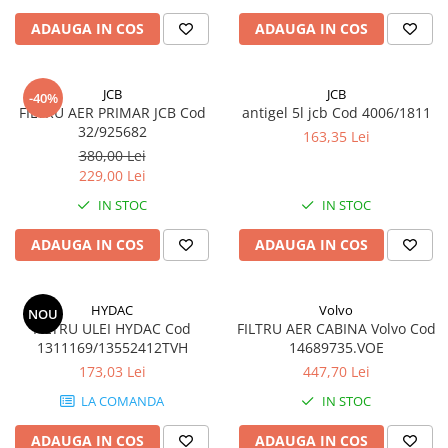
ADAUGA IN COS
ADAUGA IN COS
JCB
JCB
-40%
FILTRU AER PRIMAR JCB Cod
antigel 5l jcb Cod 4006/1811
32/925682
163,35 Lei
380,00 Lei
229,00 Lei
IN STOC
IN STOC
ADAUGA IN COS
ADAUGA IN COS
HYDAC
Volvo
NOU
FILTRU ULEI HYDAC Cod
FILTRU AER CABINA Volvo Cod
1311169/13552412TVH
14689735.VOE
173,03 Lei
447,70 Lei
LA COMANDA
IN STOC
ADAUGA IN COS
ADAUGA IN COS