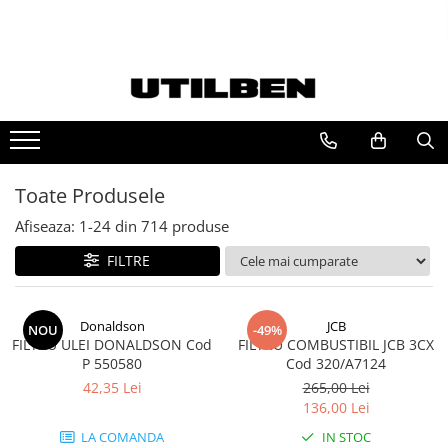
Ulei JCB
FILTRU JCB
Ulei motor JCB
FILTRU ULEI JCB
Ulei transmisie JCB
FILTRU AER JCB
Ulei hidraulic JCB
FILTRU HIDRAULIC JCB
Toate Produsele
Ulei punte JCB
FILTRU COMBUSTIBIL JCB
Afiseaza:
1-
24
din
714
produse
FILTRE
Donaldson
JCB
NOU
-49%
FILTRU ULEI DONALDSON Cod
FILTRU COMBUSTIBIL JCB 3CX
P 550580
Cod 320/A7124
42,35 Lei
265,00 Lei
136,00 Lei
LA COMANDA
IN STOC