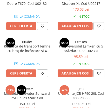
Deere T670i Cod U02132
Discover XL Cod U02217
173,03 Lei
LA COMANDA
IN STOC
CERE OFERTA
ADAUGA IN COS
Bruder
Lemken
NOU
NOU
Remorcă de transport lemne
Plug reversibil Lemken cu 5
cu braț de încărcare și 4
brăzdare Cod U02331
bușteni Cod U02252
95,59 Lei
LA COMANDA
IN STOC
CERE OFERTA
ADAUGA IN COS
Sunward
JCB
-14%
NOU
-46%
Macheta Excavator Sunward
Ulei Punte JCB HP90 20L Cod
25UF 1.20 scale Cod
4000/0305
MATMD25UF
350,90 Lei
1.090,21 Lei