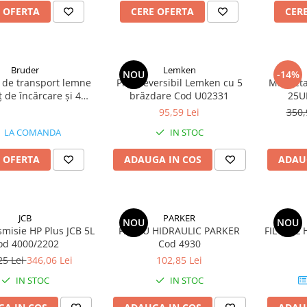
 OFERTA
CERE OFERTA
CER
Bruder
Lemken
NOU
-14%
de transport lemne
Plug reversibil Lemken cu 5
Macheta
ț de încărcare și 4
brăzdare Cod U02331
25UF
eni Cod U02252
95,59 Lei
350,
LA COMANDA
IN STOC
 OFERTA
ADAUGA IN COS
ADAU
JCB
PARKER
NOU
NOU
smisie HP Plus JCB 5L
FILTRU HIDRAULIC PARKER
FILTRUL 
od 4000/2202
Cod 4930
25 Lei
346,06 Lei
102,85 Lei
IN STOC
IN STOC