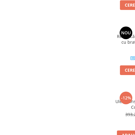
CERE
NOU
Remorcă 
cu bra
bușt
CERE
-12%
Ulei Tran
C
393,