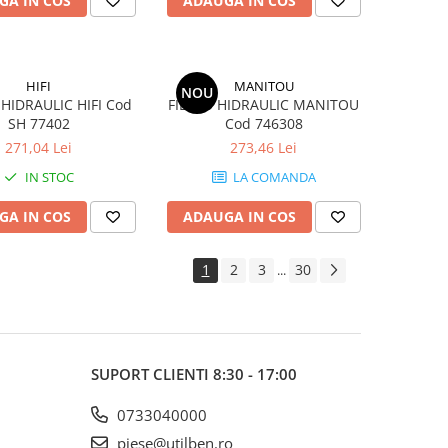
GA IN COS
ADAUGA IN COS
HIFI
MANITOU
NOU
 HIDRAULIC HIFI Cod
FILTRU HIDRAULIC MANITOU
SH 77402
Cod 746308
271,04 Lei
273,46 Lei
IN STOC
LA COMANDA
GA IN COS
ADAUGA IN COS
1
2
3
30
...
SUPORT CLIENTI
8:30 - 17:00
0733040000
piese@utilben.ro