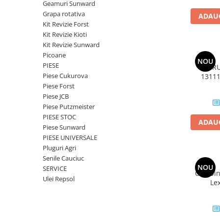
Geamuri Sunward
FILTRU ULEI JCB
Grapa rotativa
ADAUG
FILTRU AER JCB
Kit Revizie Forst
Kit Revizie Kioti
FILTRU HIDRAULIC JCB
Kit Revizie Sunward
FILTRU COMBUSTIBIL JCB
Picoane
NOU
PIESE
FILTR
IMPLEMENTE AGRICOLE
Piese Cukurova
1311
Kit Revizie Sunward
Piese Forst
Kit Revizie Forst
Piese JCB
Piese Putzmeister
Anvelope Industriale
PIESE STOC
Senile Cauciuc
ADAUG
Piese Sunward
Geamuri Sunward
PIESE UNIVERSALE
Pluguri Agri
Senile Cauciuc
NOU
SERVICE
Combină
Ulei Repsol
Le
J