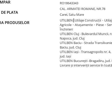
UMPAR
RO18643343
CAL. ARMATEI ROMANE, NR.78
 DE PLATA
Carei, Satu Mare
UTILBEN┃Utilaje Construcții・Utilaj
IA PRODUSELOR
Agricole・Atașamente・Piese・Ser
Închirieri
UTILBEN Cluj - Bulevardul Muncii, nr.
Napoca, jud. Cluj
UTILBEN Baciu - Strada Transilvaniei
Baciu, jud. Cluj
UTILBEN Iași - Transagropolis nr. 4, 
jud. Iași
UTILBEN București -Bragadiru, jud. 
Livrare și intervenții service în toat