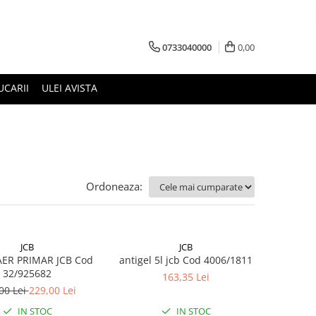
0733040000
0,00
UCARII
ULEI AVISTA
Ordoneaza:
JCB
JCB
AER PRIMAR JCB Cod
antigel 5l jcb Cod 4006/1811
32/925682
163,35 Lei
00 Lei
229,00 Lei
IN STOC
IN STOC