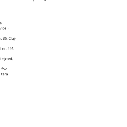
e
vice・
 36, Cluj-
 nr. 446,
Lețcani,
Ilfov
ă țara