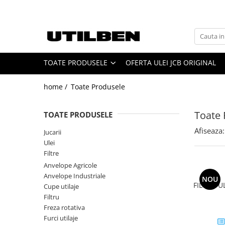
Toate Produsele
Jucarii
TOATE PRODUSELE
OFERTA ULEI JCB ORIGINAL
Ulei
Filtre
home /
Toate Produsele
Picon / Ciocan hidraulic
Cupe utilaje
Toate 
TOATE PRODUSELE
Furci utilaje
Afiseaza:
Jucarii
Ulei JCB
Ulei
Ulei motor JCB
Filtre
Ulei transmisie JCB
Anvelope Agricole
Anvelope Industriale
Ulei hidraulic JCB
NOU
FILTRU 
Cupe utilaje
Ulei punte JCB
Filtru
Freza rotativa
Ulei AVISTA
Furci utilaje
FILTRU JCB