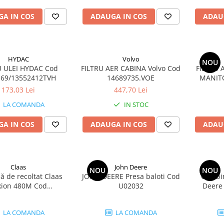
A IN COS
ADAUGA IN COS
ADAU
HYDAC
Volvo
NOU
U ULEI HYDAC Cod
FILTRU AER CABINA Volvo Cod
FILTRU 
169/13552412TVH
14689735.VOE
MANITO
173,03 Lei
447,70 Lei
LA COMANDA
IN STOC
A IN COS
ADAUGA IN COS
ADAU
Claas
John Deere
NOU
NOU
 de recoltat Claas
JOHN DEERE Presa baloti Cod
Combin
xion 480M Cod
U02032
Deere
COMBU02120
LA COMANDA
LA COMANDA