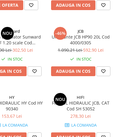
E OFERTA
ADAUGA IN COS
Sunward
JCB
NOU
-46%
 Excavator Sunward
Ulei Punte JCB HP90 20L Cod
 1.20 scale Cod
4000/0305
MATMD25UF
90 Lei
302,50 Lei
1.090,21 Lei
592,90 Lei
IN STOC
IN STOC
GA IN COS
ADAUGA IN COS
HY
HIFI
NOU
HIDRAULIC HY Cod HY
FILTRUL HIDRAULIC JCB, CAT
90340
Cod SH 53052
153,67 Lei
278,30 Lei
LA COMANDA
LA COMANDA