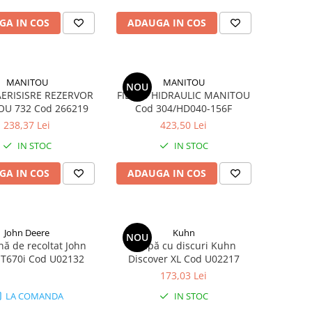
GA IN COS
ADAUGA IN COS
MANITOU
MANITOU
NOU
AERISISRE REZERVOR
FILTRU HIDRAULIC MANITOU
U 732 Cod 266219
Cod 304/HD040-156F
238,37 Lei
423,50 Lei
IN STOC
IN STOC
GA IN COS
ADAUGA IN COS
John Deere
Kuhn
NOU
ă de recoltat John
Grapă cu discuri Kuhn
 T670i Cod U02132
Discover XL Cod U02217
173,03 Lei
LA COMANDA
IN STOC