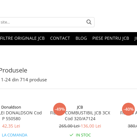
FILTRE ORIGINALE JCB
CONTACT
BLOG
PIESE PENTRU JCB
J
Produsele
1-
24
din
714
produse
Donaldson
JCB
-49%
-40%
ULEI DONALDSON Cod
FILTRU COMBUSTIBIL JCB 3CX
FILTRU 
P 550580
Cod 320/A7124
42,35 Lei
265,00 Lei
136,00 Lei
380,
LA COMANDA
IN STOC