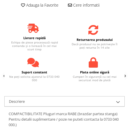
Adauga la Favorite
Cere informatii
Livrare rapidă
Returnarea produsului
Echipa de piese procesează rapid
Dacă produsul nu se potrivește îl
comanda și o livrează în cel mai
poți returna în 14 zile
scurt timp
Suport constant
Plata online sigură
Ne poți solicita ajutorul la 0733 040
Cumperi în siguranță cu cel mai
000
securizat mod de plată
Descriere
COMPACTIBILITATE Pluguri marca RABE (brazdar partea stanga)
Pentru detalii suplimentare / poze ne puteti contacta la 0733 040
000.)