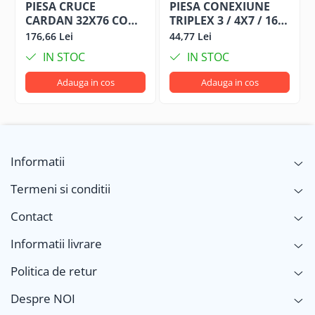
PIESA CRUCE
PIESA CONEXIUNE
CARDAN 32X76 COD
TRIPLEX 3 / 4X7 / 16
VTE5019
VT34716 COD VT34716
176,66 Lei
44,77 Lei
IN STOC
IN STOC
Adauga in cos
Adauga in cos
Informatii
Termeni si conditii
Contact
Informatii livrare
Politica de retur
Despre NOI