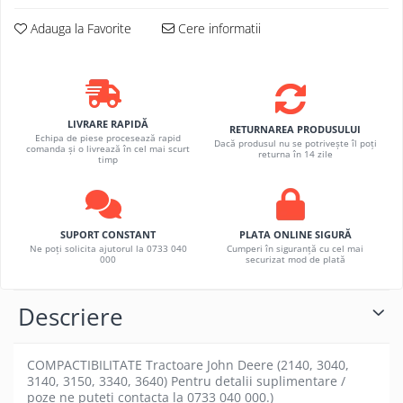
Adauga la Favorite
Cere informatii
LIVRARE RAPIDĂ
RETURNAREA PRODUSULUI
Echipa de piese procesează rapid
Dacă produsul nu se potrivește îl poți
comanda și o livrează în cel mai scurt
returna în 14 zile
timp
SUPORT CONSTANT
PLATA ONLINE SIGURĂ
Ne poți solicita ajutorul la 0733 040
Cumperi în siguranță cu cel mai
000
securizat mod de plată
Descriere
COMPACTIBILITATE Tractoare John Deere (2140, 3040,
3140, 3150, 3340, 3640) Pentru detalii suplimentare /
poze ne puteti contacta la 0733 040 000.)