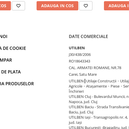
COS
ADAUGA IN COS
ADAUGA I
NOI
DATE COMERCIALE
A DE COOKIE
UTILBEN
J30/438/2006
UMPAR
RO18643343
CAL. ARMATEI ROMANE, NR.78
 DE PLATA
Carei, Satu Mare
UTILBEN┃Utilaje Construcții・Utilaj
IA PRODUSELOR
Agricole・Atașamente・Piese・Ser
Închirieri
UTILBEN Cluj - Bulevardul Muncii, nr.
Napoca, jud. Cluj
UTILBEN Baciu - Strada Transilvaniei
Baciu, jud. Cluj
UTILBEN Iași - Transagropolis nr. 4, 
jud. Iași
UTILBEN București -Bragadiru, jud. 