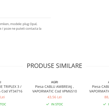
emken, modele: plug Opal,
 / poze ne puteti contacta la
PRODUSE SIMILARE
I
AGRI
E TRIPLEX 3 /
Piesa CABLU AMBREIAJ ,
Piesa CAB
6 Cod VT34716
VAPORMATIC Cod VPM6510
VAPORMATI
Lei
43,56 Lei
88
STOC
IN STOC