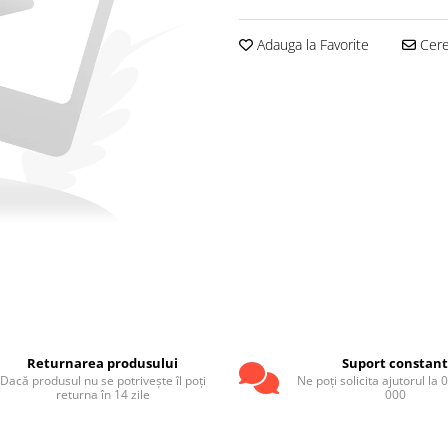
Adauga la Favorite
Cere 
Returnarea produsului
Suport constan
Dacă produsul nu se potrivește îl poți
Ne poți solicita ajutorul la
returna în 14 zile
000