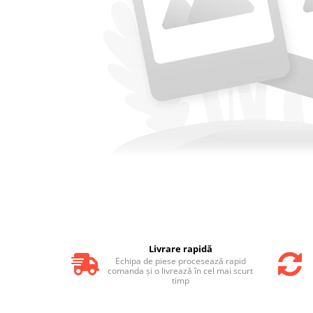
FILTRU ULEI JCB
FILTRU AER JCB
FILTRU HIDRAULIC JCB
FILTRU COMBUSTIBIL JCB
IMPLEMENTE AGRICOLE
Kit Revizie Sunward
Kit Revizie Forst
Anvelope Industriale
Senile Cauciuc
Geamuri Sunward
Livrare rapidă
Echipa de piese procesează rapid
comanda și o livrează în cel mai scurt
timp