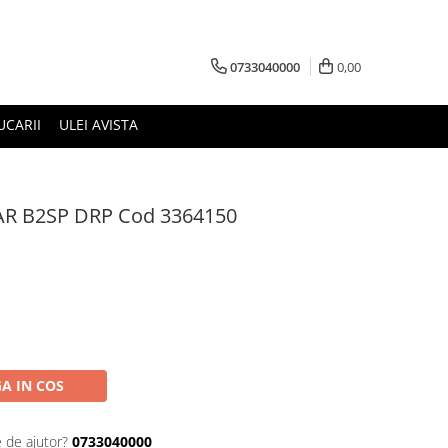
0733040000
0,00
UCARII
ULEI AVISTA
AR B2SP DRP Cod 3364150
A IN COS
e de ajutor?
0733040000