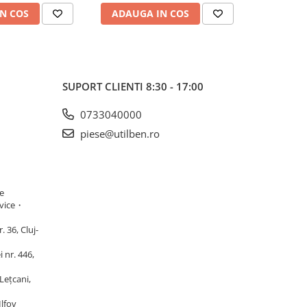
N COS
ADAUGA IN COS
ADAUG
SUPORT CLIENTI
8:30 - 17:00
0733040000
piese@utilben.ro
e
vice・
 36, Cluj-
 nr. 446,
Lețcani,
Ilfov