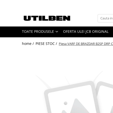
Toate Produsele
Jucarii
TOATE PRODUSELE
OFERTA ULEI JCB ORIGINAL
Ulei
Filtre
home /
PIESE STOC /
Piesa VARF DE BRAZDAR B2SP DRP 
Picon / Ciocan hidraulic
Cupe utilaje
Furci utilaje
Ulei JCB
Ulei motor JCB
Ulei transmisie JCB
Ulei hidraulic JCB
Ulei punte JCB
Ulei AVISTA
FILTRU JCB