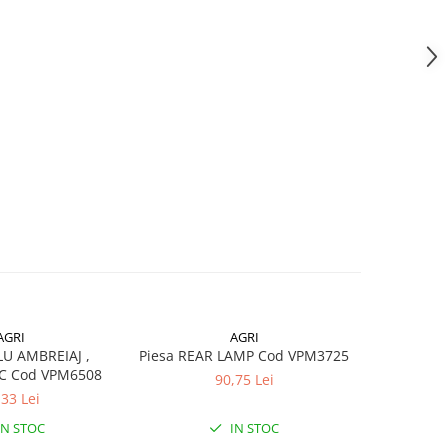
AGRI
AGRI
LU AMBREIAJ ,
Piesa REAR LAMP Cod VPM3725
Piesa CAP
C Cod VPM6508
AL1779
90,75 Lei
,33 Lei
IN STOC
IN STOC