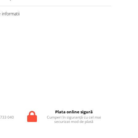
informatii
t
Plata online sigură
 0733 040
Cumperi în siguranță cu cel mai
securizat mod de plată