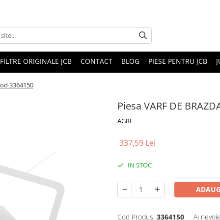
FILTRE ORIGINALE JCB
CONTACT
BLOG
PIESE PENTRU JCB
J
Cod 3364150
Piesa VARF DE BRAZD
AGRI
337,59 Lei
IN STOC
ADAUG
Cod Produs:
3364150
Ai nevoi