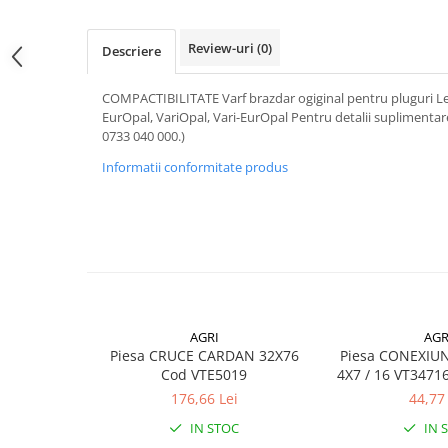
Review-uri
(0)
Descriere
COMPACTIBILITATE Varf brazdar ogiginal pentru pluguri L
EurOpal, VariOpal, Vari-EurOpal Pentru detalii suplimentare
0733 040 000.)
Informatii conformitate produs
AGRI
AGR
Piesa CRUCE CARDAN 32X76
Piesa CONEXIUN
Cod VTE5019
4X7 / 16 VT3471
176,66 Lei
44,77 
IN STOC
IN 