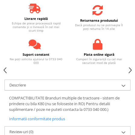
Livrare rapidă
Returnarea produsului
Echipa de piese procesează rapid
Dacă produsul nu se potrivește îl
comanda și o livrează în cel mai
poți returna în 14 zile
scurt timp
Suport constant
Plata online sigură
Ne poți solicita ajutorul la 0733 040
Cumperi în siguranță cu cel mai
000
securizat mod de plată
Descriere
COMPACTIBILITATE Branduri multiple de tractoare - sistem de
prindere cu bila K80 (nu se foloseste in RO) Pentru detalii
suplimentare / poze ne puteti contacta la 0733 040 000.)
Informatii conformitate produs
Review-uri
(0)