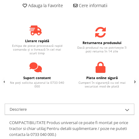
Adauga la Favorite
Cere informatii
Livrare rapidă
Returnarea produsului
Echipa de piese procesează rapid
Dacă produsul nu se potrivește îl
comanda și o livrează în cel mai
poți returna în 14 zile
scurt timp
Suport constant
Plata online sigură
Ne poți solicita ajutorul la 0733 040
Cumperi în siguranță cu cel mai
000
securizat mod de plată
Descriere
COMPACTIBILITATE Produs universal ce poate fi montat pe orice
tractor si chiar utilaj Pentru detalii suplimentare / poze ne puteti
contacta la 0733 040 000.)