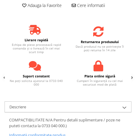
Adauga la Favorite
Cere informatii
Livrare rapidă
Returnarea produsului
Echipa de piese procesează rapid
Dacă produsul nu se potrivește îl
comanda și o livrează în cel mai
poți returna în 14 zile
scurt timp
Suport constant
Plata online sigură
Ne poți solicita ajutorul la 0733 040
Cumperi în siguranță cu cel mai
000
securizat mod de plată
Descriere
COMPACTIBILITATE N/A Pentru detalii suplimentare / poze ne
puteti contacta la 0733 040 000.)
Informatii conformitate produs