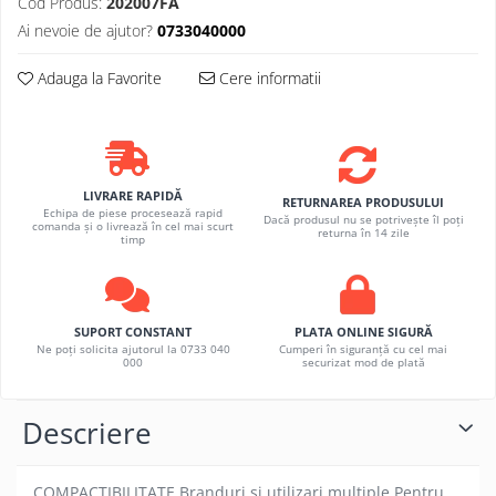
Cod Produs:
202007FA
Ai nevoie de ajutor?
0733040000
Adauga la Favorite
Cere informatii
LIVRARE RAPIDĂ
RETURNAREA PRODUSULUI
Echipa de piese procesează rapid
Dacă produsul nu se potrivește îl poți
comanda și o livrează în cel mai scurt
returna în 14 zile
timp
SUPORT CONSTANT
PLATA ONLINE SIGURĂ
Ne poți solicita ajutorul la 0733 040
Cumperi în siguranță cu cel mai
000
securizat mod de plată
Descriere
COMPACTIBILITATE Branduri si utilizari multiple Pentru