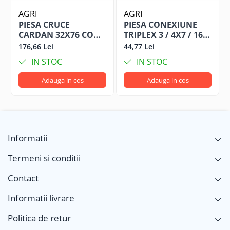
AGRI
AGRI
PIESA CRUCE
PIESA CONEXIUNE
CARDAN 32X76 COD
TRIPLEX 3 / 4X7 / 16
VTE5019
VT34716 COD VT34716
176,66 Lei
44,77 Lei
IN STOC
IN STOC
Adauga in cos
Adauga in cos
Informatii
Termeni si conditii
Contact
Informatii livrare
Politica de retur