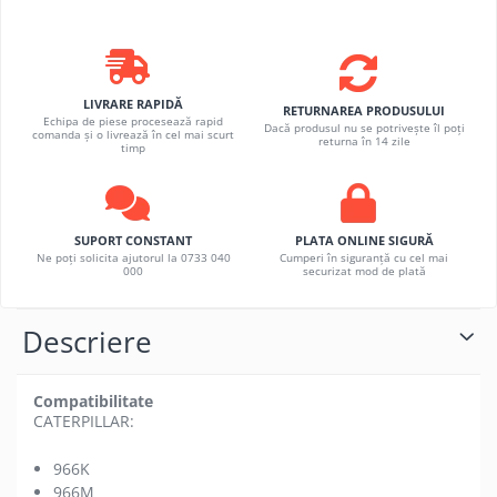
LIVRARE RAPIDĂ
RETURNAREA PRODUSULUI
Echipa de piese procesează rapid
Dacă produsul nu se potrivește îl poți
comanda și o livrează în cel mai scurt
returna în 14 zile
timp
SUPORT CONSTANT
PLATA ONLINE SIGURĂ
Ne poți solicita ajutorul la 0733 040
Cumperi în siguranță cu cel mai
000
securizat mod de plată
Descriere
Compatibilitate
CATERPILLAR:
966K
966M