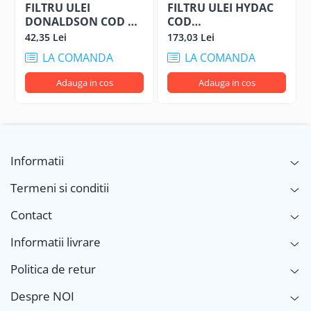
FILTRU ULEI
FILTRU ULEI HYDAC
DONALDSON COD P
COD
550580
1311169/13552412TVH
42,35 Lei
173,03 Lei
LA COMANDA
LA COMANDA
Adauga in cos
Adauga in cos
Informatii
Termeni si conditii
Contact
Informatii livrare
Politica de retur
Despre NOI