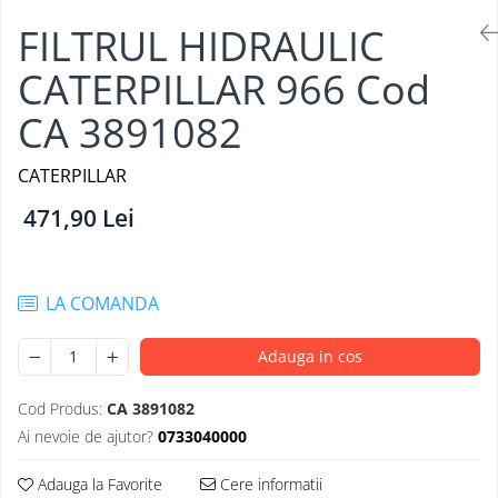
FILTRU ULEI JCB
FILTRUL HIDRAULIC
FILTRU AER JCB
CATERPILLAR 966 Cod
FILTRU HIDRAULIC JCB
CA 3891082
FILTRU COMBUSTIBIL JCB
IMPLEMENTE AGRICOLE
CATERPILLAR
Kit Revizie Sunward
471,90 Lei
Kit Revizie Forst
Anvelope Industriale
Senile Cauciuc
LA COMANDA
Geamuri Sunward
Adauga in cos
Cod Produs:
CA 3891082
Ai nevoie de ajutor?
0733040000
Adauga la Favorite
Cere informatii