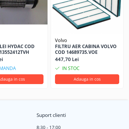
Volvo
ULEI HYDAC COD
FILTRU AER CABINA VOLVO
/13552412TVH
COD 14689735.VOE
ei
447,70 Lei
OMANDA
IN STOC
dauga in cos
Adauga in cos
Suport clienti
8:30 - 17:00