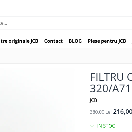
ltre originale JCB
Contact
BLOG
Piese pentru JCB
FILTRU 
320/A71
JCB
216,00
380,00 Lei
IN STOC