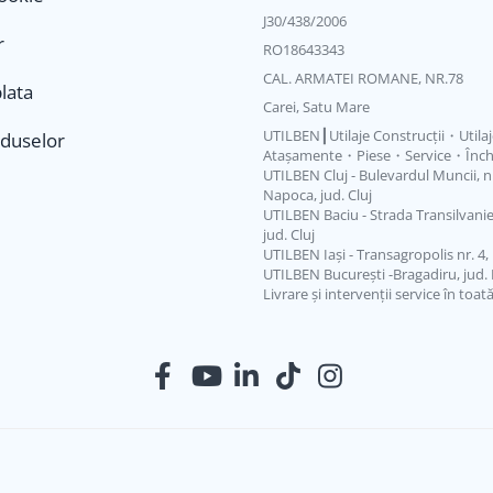
J30/438/2006
r
RO18643343
CAL. ARMATEI ROMANE, NR.78
lata
Carei, Satu Mare
UTILBEN┃Utilaje Construcții・Utila
oduselor
Atașamente・Piese・Service・Închi
UTILBEN Cluj - Bulevardul Muncii, nr.
Napoca, jud. Cluj
UTILBEN Baciu - Strada Transilvaniei
jud. Cluj
UTILBEN Iași - Transagropolis nr. 4, L
UTILBEN București -Bragadiru, jud. 
Livrare și intervenții service în toat