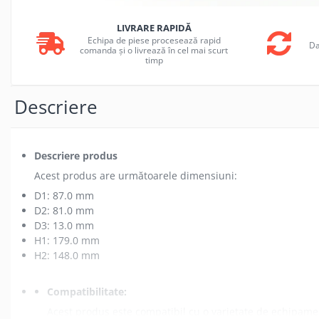
LIVRARE RAPIDĂ
Echipa de piese procesează rapid
Da
comanda și o livrează în cel mai scurt
timp
Descriere
Descriere produs
Acest produs are următoarele dimensiuni:
D1: 87.0 mm
D2: 81.0 mm
D3: 13.0 mm
H1: 179.0 mm
H2: 148.0 mm
Compatibilitate:
Acest produs este compatibil cu o varietate de echipame