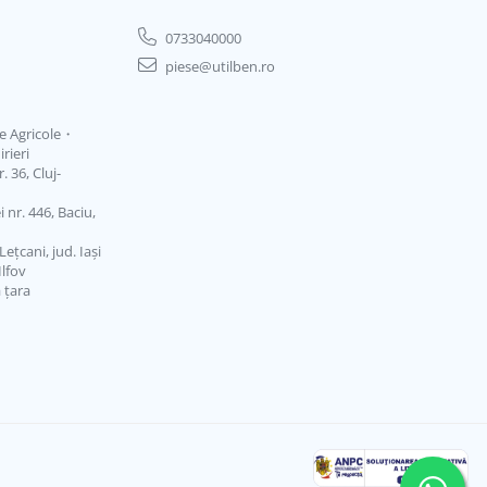
0733040000
piese@utilben.ro
je Agricole・
rieri
 36, Cluj-
 nr. 446, Baciu,
ețcani, jud. Iași
Ilfov
ă țara