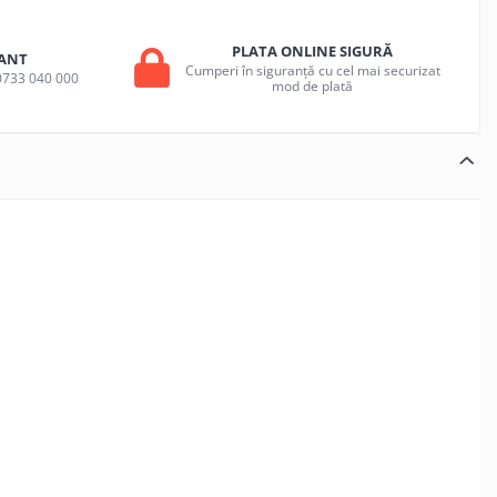
PLATA ONLINE SIGURĂ
ANT
Cumperi în siguranță cu cel mai securizat
a 0733 040 000
mod de plată