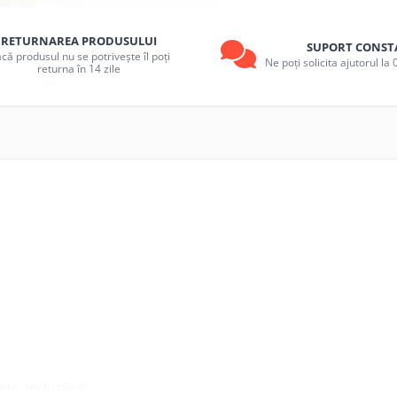
RETURNAREA PRODUSULUI
SUPORT CONST
că produsul nu se potrivește îl poți
Ne poți solicita ajutorul l
returna în 14 zile
nte, incluzând: