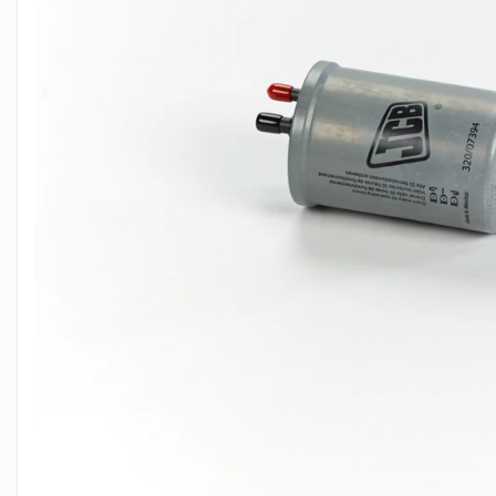
FILTRU ULEI JCB
FILTRU AER JCB
FILTRU HIDRAULIC JCB
FILTRU COMBUSTIBIL JCB
IMPLEMENTE AGRICOLE
Kit Revizie Sunward
Kit Revizie Forst
Anvelope Industriale
Senile Cauciuc
Geamuri Sunward