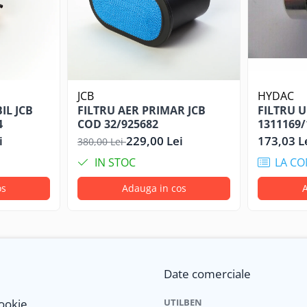
JCB
HYDAC
IL JCB
FILTRU AER PRIMAR JCB
FILTRU 
4
COD 32/925682
1311169
i
229,00 Lei
173,03 L
380,00 Lei
IN STOC
LA C
os
Adauga in cos
A
Date comerciale
Cookie
UTILBEN