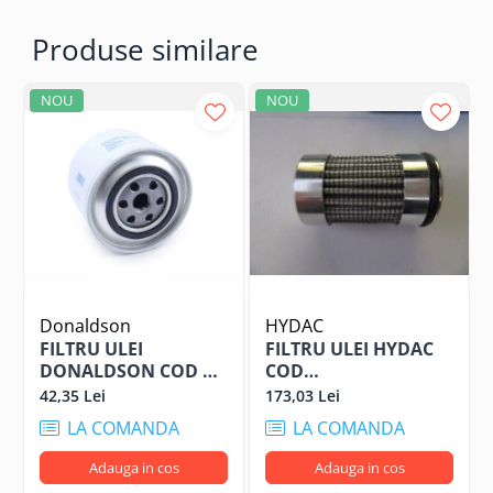
Produse similare
NOU
NOU
Donaldson
HYDAC
FILTRU ULEI
FILTRU ULEI HYDAC
DONALDSON COD P
COD
550580
1311169/13552412TVH
42,35 Lei
173,03 Lei
LA COMANDA
LA COMANDA
Adauga in cos
Adauga in cos