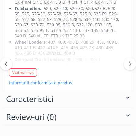
CX 4 RM CP, 3 CX 4 T, 3 D, 4 CN, 4 CT, 4 CX 4 T, 4 D
Telehandlers:
520, 520-40, 520-50, 520/525 B, 520-
55, 525, 525-50, 525-58, 525-67, 525 B, 525 FS, 526-
55, 527-58, 527-67, 528-70, 528 S, 530-110, 530-120,
530-67, 530-70, 530-95, 530 B, 532-120, 533-105,
535-67, 535-95 T, 535 S, 537-130, 537-135, 540-70,
540 B, 540 XL, TELETRUK TLT 25-30
Wheel Loaders:
407, 408, 408 B, 408 ZX, 409, 409 B,
410, 411 B, 412, 414 S, 415, 426, 426 ZX, 430, 435,
436, 436 B, 436 ZX/B LE, 480 B
Compact Track Loaders:
300, 300 T, 325 T
Compact Excavators:
50 Z-2, 56 Z 2, 67 C-1, 85 Z 1,
85 Z OPTIMUM, 86 C-1
Vezi mai mult
Tracked Excavators:
716, 805 BT, 811, 814 S, 816 S,
Informatii conformitate produs
817, 818, 818 S, 820, 820 D, 820 S, 921, 926, 926-4,
930
Fastrac Tractors:
FASTRAC 130, FASTRAC 135,
Caracteristici
FASTRAC 145
Vibratory Rollers:
VMT 380-130, VMT 380-140, VMT
430-130, VMT 430-140
Review-uri
(0)
Robot:
ROBOT 160, ROBOT 160 B, ROBOT 165,
ROBOT 170 HF/HP, ROBOT 180