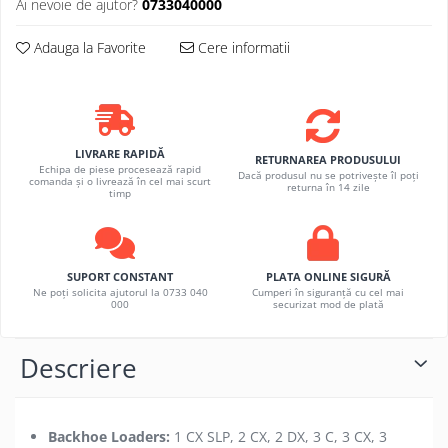
Ai nevoie de ajutor?
0733040000
Adauga la Favorite
Cere informatii
LIVRARE RAPIDĂ
RETURNAREA PRODUSULUI
Echipa de piese procesează rapid
Dacă produsul nu se potrivește îl poți
comanda și o livrează în cel mai scurt
returna în 14 zile
timp
SUPORT CONSTANT
PLATA ONLINE SIGURĂ
Ne poți solicita ajutorul la 0733 040
Cumperi în siguranță cu cel mai
000
securizat mod de plată
Descriere
Backhoe Loaders:
1 CX SLP, 2 CX, 2 DX, 3 C, 3 CX, 3