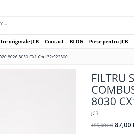
ltre originale JCB
Contact
BLOG
Piese pentru JCB
20 8026 8030 CX1 Cod 32/922300
FILTRU 
COMBUST
8030 CX
JCB
87,00 
155,00 Lei