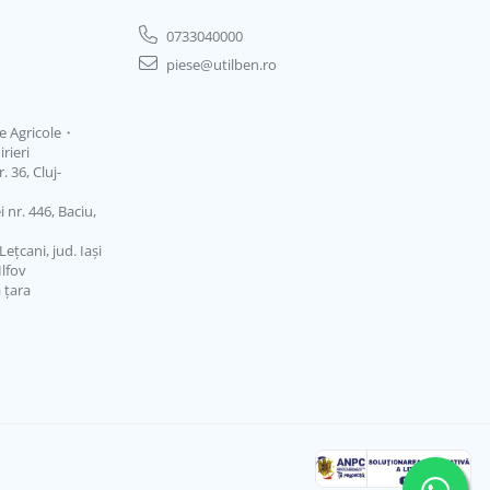
0733040000
piese@utilben.ro
je Agricole・
rieri
 36, Cluj-
 nr. 446, Baciu,
ețcani, jud. Iași
Ilfov
ă țara