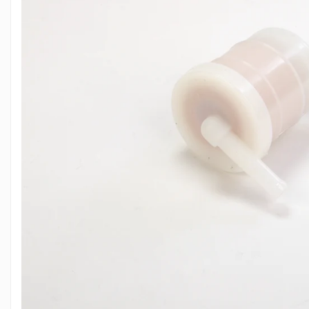
FILTRU ULEI JCB
FILTRU AER JCB
FILTRU HIDRAULIC JCB
FILTRU COMBUSTIBIL JCB
IMPLEMENTE AGRICOLE
Kit Revizie Sunward
Kit Revizie Forst
Anvelope Industriale
Senile Cauciuc
Geamuri Sunward