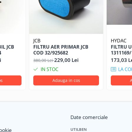
JCB
HYDAC
IL JCB
FILTRU AER PRIMAR JCB
FILTRU 
4
COD 32/925682
1311169
i
229,00 Lei
173,03 L
380,00 Lei
IN STOC
LA C
os
Adauga in cos
A
Date comerciale
Cookie
UTILBEN