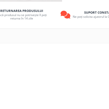
RETURNAREA PRODUSULUI
SUPORT CONST
că produsul nu se potrivește îl poți
Ne poți solicita ajutorul l
returna în 14 zile