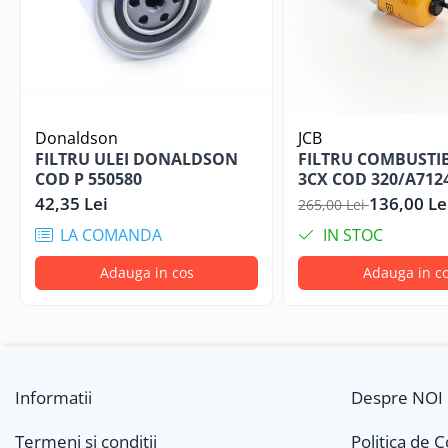
THWAITES:
8000 H
VENIERI:
VF 1.33 B, VF 2.63 B
WACKER:
WL 18, WL 25, WL 30
WACKER NEUSON:
ET 65, EW 65, EZ 53, EZ 80, WL 25, WL 44
Donaldson
JCB
FILTRU ULEI DONALDSON
FILTRU COMBUSTIB
COD P 550580
3CX COD 320/A712
42,35 Lei
136,00 Le
265,00 Lei
LA COMANDA
IN STOC
Adauga in cos
Adauga in c
Informatii
Despre NOI
Termeni si conditii
Politica de 