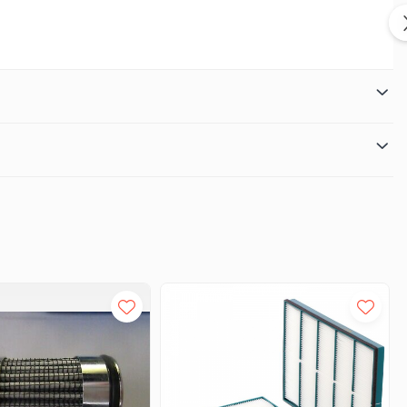
 X, 8016, 8018 CTS, 8020 CAB, 8025, 8025 ZTS, 8026 CTS,
 165, ROBOT 170 HF/HP, ROBOT 180, TELEBAT 520-40