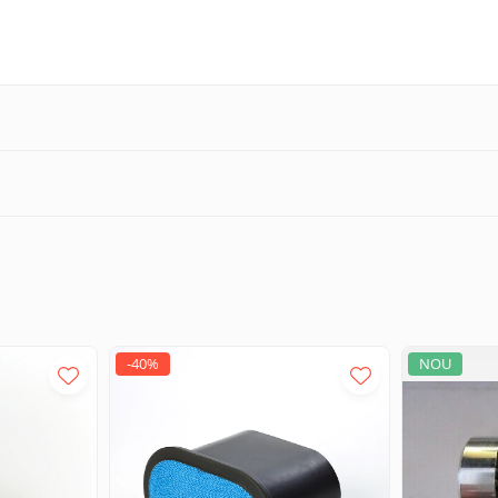
nclusiv, dar fără a se limita la:
, CB 34 B XW, CB 36 B
0-40, 520-40 B, 520-40 COMPACT, 8008 CTS PRO, 8014, 8014 CTS, 8014
 RTS, 8055 RTS, CC 155, JS 65 R1, ROBOT 160, ROBOT 160 B, ROBOT
32 H, XR 3037, XR 3037 H, XR 4040, XR 4040 H, XR 4046, XR 4046 H
-40%
NOU