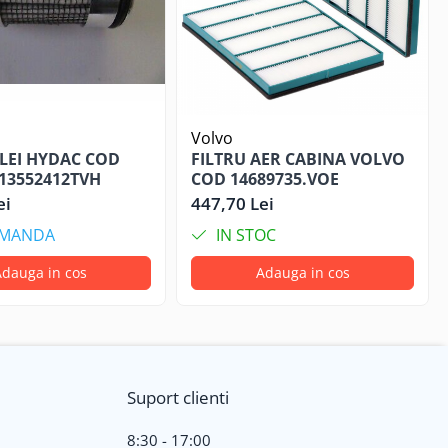
Volvo
ULEI HYDAC COD
FILTRU AER CABINA VOLVO
/13552412TVH
COD 14689735.VOE
ei
447,70 Lei
OMANDA
IN STOC
dauga in cos
Adauga in cos
Suport clienti
8:30 - 17:00