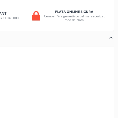
PLATA ONLINE SIGURĂ
ANT
Cumperi în siguranță cu cel mai securizat
a 0733 040 000
mod de plată