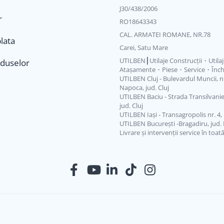
J30/438/2006
r
RO18643343
CAL. ARMATEI ROMANE, NR.78
lata
Carei, Satu Mare
UTILBEN┃Utilaje Construcții・Utila
oduselor
Atașamente・Piese・Service・Închi
UTILBEN Cluj - Bulevardul Muncii, nr.
Napoca, jud. Cluj
UTILBEN Baciu - Strada Transilvaniei
jud. Cluj
UTILBEN Iași - Transagropolis nr. 4, L
UTILBEN București -Bragadiru, jud. 
Livrare și intervenții service în toat