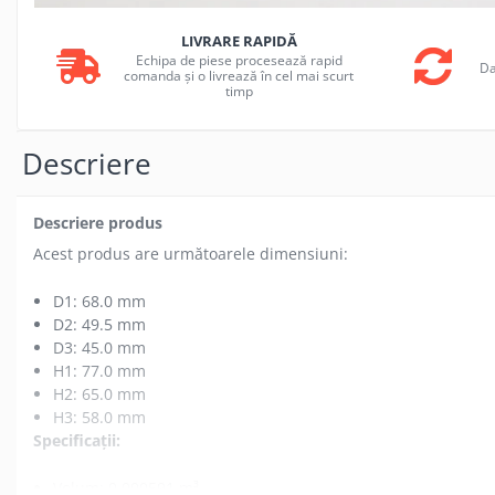
LIVRARE RAPIDĂ
Echipa de piese procesează rapid
Da
comanda și o livrează în cel mai scurt
timp
Descriere
Descriere produs
Acest produs are următoarele dimensiuni:
D1: 68.0 mm
D2: 49.5 mm
D3: 45.0 mm
H1: 77.0 mm
H2: 65.0 mm
H3: 58.0 mm
Specificații:
Volum: 0.000591 m³