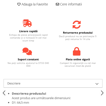
Adauga la Favorite
Cere informatii
Livrare rapidă
Returnarea produsului
Echipa de piese procesează rapid
Dacă produsul nu se potrivește îl
comanda și o livrează în cel mai
poți returna în 14 zile
scurt timp
Suport constant
Plata online sigură
Ne poți solicita ajutorul la 0733 040
Cumperi în siguranță cu cel mai
000
securizat mod de plată
Descriere
Descrierea produsului
Acest produs are următoarele dimensiuni:
D1: 64,5 mm