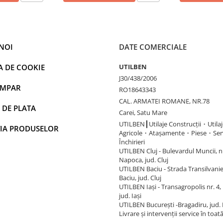
NOI
DATE COMERCIALE
A DE COOKIE
UTILBEN
J30/438/2006
UMPAR
RO18643343
CAL. ARMATEI ROMANE, NR.78
 DE PLATA
Carei, Satu Mare
UTILBEN┃Utilaje Construcții・Utilaj
IA PRODUSELOR
Agricole・Atașamente・Piese・Ser
Închirieri
UTILBEN Cluj - Bulevardul Muncii, nr.
Napoca, jud. Cluj
UTILBEN Baciu - Strada Transilvaniei
Baciu, jud. Cluj
UTILBEN Iași - Transagropolis nr. 4, 
jud. Iași
UTILBEN București -Bragadiru, jud. 
Livrare și intervenții service în toat