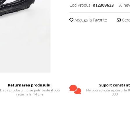
Cod Produs:
RT2309633
Ai nev
Adauga la Favorite
Cere 
Returnarea produsului
Suport constan
Dacă produsul nu se potrivește îl poți
Ne poți solicita ajutorul la
returna în 14 zile
000