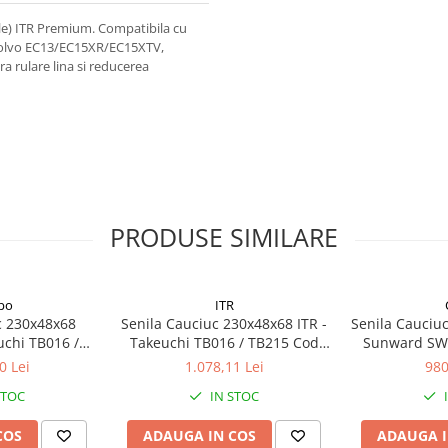
le) ITR Premium. Compatibila cu
Volvo EC13/EC15XR/EC15XTV,
 rulare lina si reducerea
PRODUSE SIMILARE
po
ITR
c 230x48x68
Senila Cauciuc 230x48x68 ITR -
Senila Cauciu
uchi TB016 /
Takeuchi TB016 / TB215 Cod
Sunward SWE
15
RT2304868
Cod CL
0 Lei
1.078,11 Lei
980
STOC
IN STOC
COS
ADAUGA IN COS
ADAUGA I