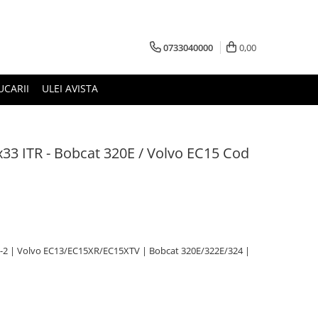
0733040000
0,00
UCARII
ULEI AVISTA
33 ITR - Bobcat 320E / Volvo EC15 Cod
6-2 | Volvo EC13/EC15XR/EC15XTV | Bobcat 320E/322E/324 |