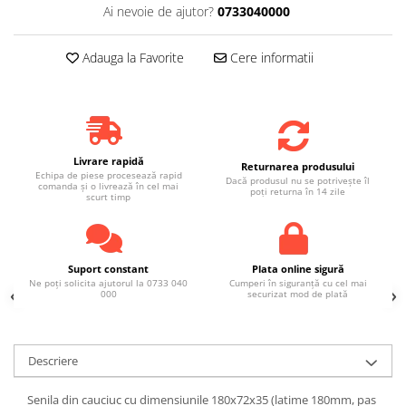
Ai nevoie de ajutor?
0733040000
Adauga la Favorite
Cere informatii
Livrare rapidă
Returnarea produsului
Echipa de piese procesează rapid
Dacă produsul nu se potrivește îl
comanda și o livrează în cel mai
poți returna în 14 zile
scurt timp
Suport constant
Plata online sigură
Ne poți solicita ajutorul la 0733 040
Cumperi în siguranță cu cel mai
000
securizat mod de plată
Descriere
Senila din cauciuc cu dimensiunile 180x72x35 (latime 180mm, pas