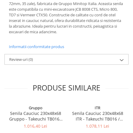
72mm, 35 zale), fabricata de Gruppo Minitop Italia. Aceasta senila
este compatibila cu mini-excavatoare JCB 8008 CTS, Micro 800,
TD7 si Vermeer CTX50. Constructie de calitate cu cord de otel
inserat in cauciuc natural, ofera durabilitate ridicata si rezistenta
la abraziune. Ideala pentru lucrari in constructii, peisagistica si
excavari de mica adancime.
Informatii conformitate produs
Review-uri
(0)
PRODUSE SIMILARE
Gruppo
ITR
Senila Cauciuc 230x48x68
Senila Cauciuc 230x48x68
Gruppo - Takeuchi TB016 /
ITR - Takeuchi TB016 /
TB215
TB215 Cod RT2304868
1.016,40 Lei
1.078,11 Lei