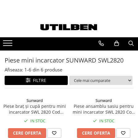
Ulei JCB
FILTRU JCB
Ulei motor JCB
FILTRU ULEI JCB
Ulei transmisie JCB
FILTRU AER JCB
Ulei hidraulic JCB
FILTRU HIDRAULIC JCB
Piese mini incarcator SUNWARD SWL2820
Ulei punte JCB
FILTRU COMBUSTIBIL JCB
Afiseaza:
1-
6
din
6
produse
FILTRE
Sunward
Sunward
Piese braț și cupă pentru mini
Piese ansamblu sasiu pentru
incarcator SWL 2820 Cod
mini incarcator SWL 2820 Cod
852550000000
852510000002
IN STOC
IN STOC
CERE OFERTA
CERE OFERTA