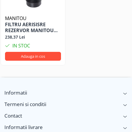
MANITOU
FILTRU AERISISRE
REZERVOR MANITOU
732 COD 266219
238,37 Lei
IN STOC
Adauga in cos
Informatii
Termeni si conditii
Contact
Informatii livrare