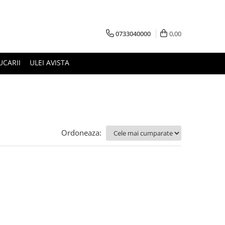
0733040000
0,00
UCARII
ULEI AVISTA
Ordoneaza: