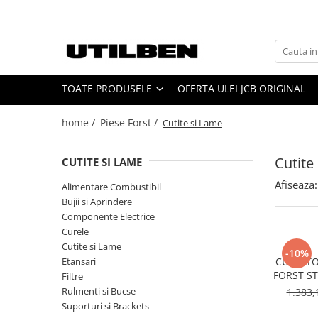
Toate Produsele
Jucarii
TOATE PRODUSELE
OFERTA ULEI JCB ORIGINAL
Ulei
Filtre
home /
Piese Forst /
Cutite si Lame
Picon / Ciocan hidraulic
Cupe utilaje
Cutite
CUTITE SI LAME
Furci utilaje
Afiseaza:
Alimentare Combustibil
Ulei JCB
Bujii si Aprindere
Ulei motor JCB
Componente Electrice
Ulei transmisie JCB
Curele
Cutite si Lame
Ulei hidraulic JCB
-10%
Etansari
CUTIT TO
Ulei punte JCB
FORST ST
Filtre
14-01
Rulmenti si Bucse
1.383,
Ulei AVISTA
Suporturi si Brackets
FILTRU JCB