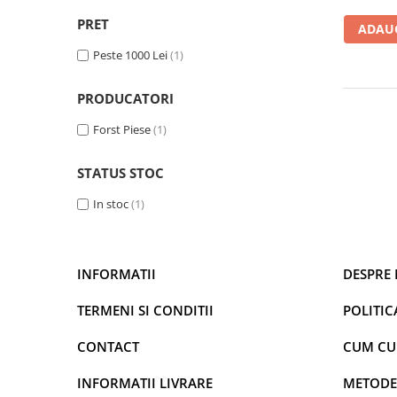
FILTRU ULEI JCB
PRET
ADAUG
FILTRU AER JCB
Peste 1000 Lei
(1)
FILTRU HIDRAULIC JCB
PRODUCATORI
FILTRU COMBUSTIBIL JCB
IMPLEMENTE AGRICOLE
Forst Piese
(1)
Kit Revizie Sunward
Kit Revizie Forst
STATUS STOC
Anvelope Industriale
In stoc
(1)
Senile Cauciuc
Geamuri Sunward
INFORMATII
DESPRE 
TERMENI SI CONDITII
POLITIC
CONTACT
CUM C
INFORMATII LIVRARE
METODE