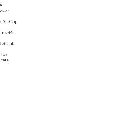
e
vice・
 36, Cluj-
 nr. 446,
Lețcani,
Ilfov
ă țara