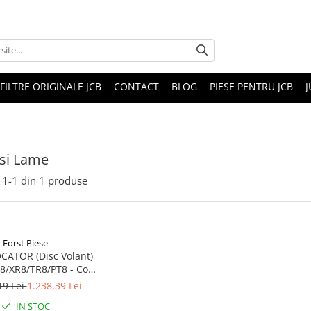
FILTRE ORIGINALE JCB
CONTACT
BLOG
PIESE PENTRU JCB
J
 si Lame
1-
1
din
1
produse
Forst Piese
CATOR (Disc Volant)
8/XR8/TR8/PT8 - Cod
-003 (Piesa Forst)
19 Lei
1.238,39 Lei
IN STOC