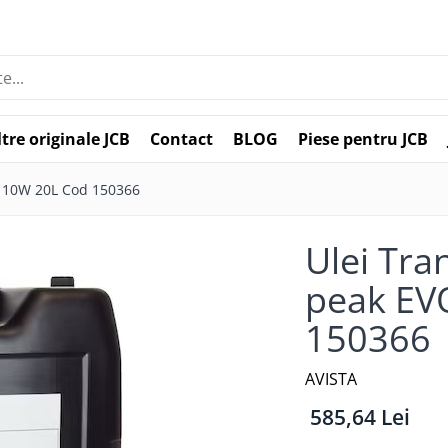
ltre originale JCB
Contact
BLOG
Piese pentru JCB
E 10W 20L Cod 150366
Ulei Tra
peak EV
150366
AVISTA
585,64 Lei