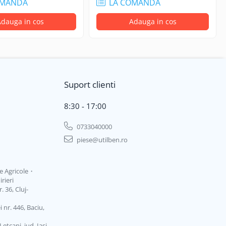
OMANDA
LA COMANDA
dauga in cos
Adauga in cos
Suport clienti
8:30 - 17:00
0733040000
piese@utilben.ro
ținere.
je Agricole・
rieri
 36, Cluj-
 nr. 446, Baciu,
ețcani, jud. Iași