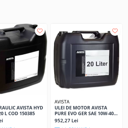
elementele SEO necesare.
 și sistemele hidraulice ale utilajelor de construcții și
ia ideală pentru lubrifierea transmisiilor, comenzilor finale,
AVISTA
RAULIC AVISTA HYD
ULEI DE MOTOR AVISTA
rând schimbări de viteze line, o funcționare eficientă și o
 20 L COD 150385
PURE EVO GER SAE 10W-40 -
20 L COD 150426
ei
952,27 Lei