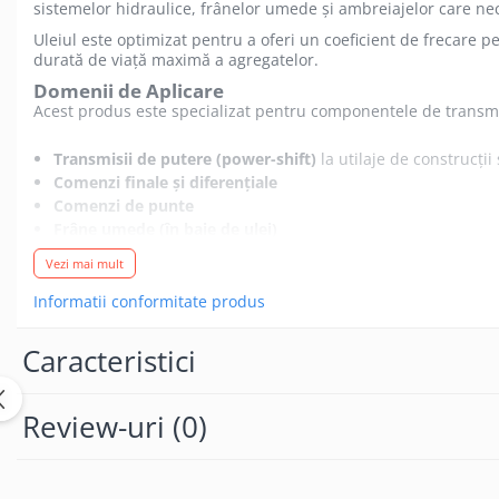
sistemelor hidraulice, frânelor umede și ambreiajelor care ne
Uleiul este optimizat pentru a oferi un coeficient de frecare p
durată de viață maximă a agregatelor.
Domenii de Aplicare
Acest produs este specializat pentru componentele de transmisi
Transmisii de putere (power-shift)
la utilaje de construcții 
Comenzi finale și diferențiale
Comenzi de punte
Frâne umede (în baie de ulei)
Ambreiaje și alte componente ale lanțului cinematic
Vezi mai mult
Sisteme hidraulice
unde se recomandă un ulei TO-4
Caracteristici și Avantaje
Informatii conformitate produs
Protecție superioară la uzură:
Minimizează uzura componentel
Caracteristici
Stabilitate excelentă la oxidare:
Previne îngroșarea uleiulu
Comportament vâscozitate-temperatură superior:
Asigură
Coeficient de frecare optimizat:
Garantează o funcționare p
Review-uri
(0)
Durată de viață extinsă a componentelor:
Contribuie la max
Aprobări, Specificații și Recomandări