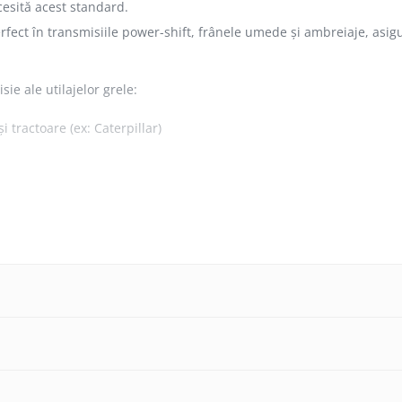
cesită acest standard.
erfect în transmisiile power-shift, frânele umede și ambreiaje, asigu
e ale utilajelor grele:
și tractoare (ex: Caterpillar)
or critice, chiar și în sarcini grele.
i și formarea depunerilor, menținând sistemul curat.
 o performanță constantă într-un interval larg de temperaturi.
recisă și silențioasă a frânelor umede și a ambreiajelor.
imizarea intervalelor de service și la reducerea costurilor de între