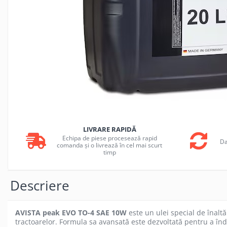
FILTRU ULEI JCB
FILTRU AER JCB
FILTRU HIDRAULIC JCB
FILTRU COMBUSTIBIL JCB
IMPLEMENTE AGRICOLE
Kit Revizie Sunward
Kit Revizie Forst
Anvelope Industriale
Senile Cauciuc
LIVRARE RAPIDĂ
Geamuri Sunward
Echipa de piese procesează rapid
Da
comanda și o livrează în cel mai scurt
timp
Descriere
AVISTA peak EVO TO-4 SAE 10W
este un ulei special de înaltă
tractoarelor. Formula sa avansată este dezvoltată pentru a îndep