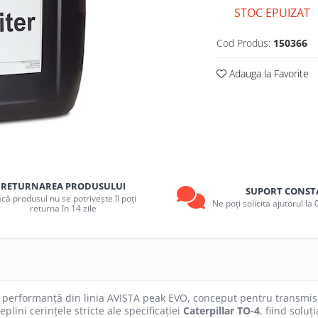
STOC EPUIZAT
Cod Produs:
150366
Adauga la Favorite
RETURNAREA PRODUSULUI
SUPORT CONST
că produsul nu se potrivește îl poți
Ne poți solicita ajutorul l
returna în 14 zile
 performanță din linia AVISTA peak EVO, conceput pentru transmisiile
lini cerințele stricte ale specificației
Caterpillar TO-4
, fiind soluț