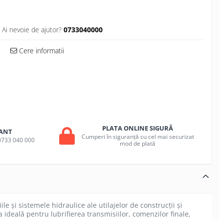
Ai nevoie de ajutor?
0733040000
Cere informatii
PLATA ONLINE SIGURĂ
ANT
Cumperi în siguranță cu cel mai securizat
a 0733 040 000
mod de plată
 și sistemele hidraulice ale utilajelor de construcții și
ia ideală pentru lubrifierea transmisiilor, comenzilor finale,