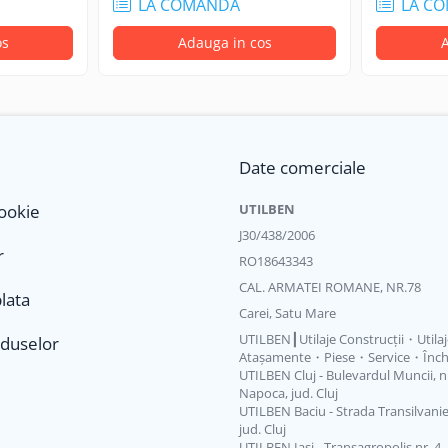
LA COMANDA
LA C
e ale utilajelor grele:
os
Adauga in cos
A
și tractoare (ex: Caterpillar)
Date comerciale
Cookie
UTILBEN
or critice, chiar și în sarcini grele.
i și formarea depunerilor, menținând sistemul curat.
J30/438/2006
 o performanță constantă într-un interval larg de temperaturi.
r
RO18643343
recisă și silențioasă a frânelor umede și a ambreiajelor.
CAL. ARMATEI ROMANE, NR.78
imizarea intervalelor de service și la reducerea costurilor de între
lata
Carei, Satu Mare
UTILBEN┃Utilaje Construcții・Utila
oduselor
Atașamente・Piese・Service・Închi
utilajele de construcții.
UTILBEN Cluj - Bulevardul Muncii, nr.
Napoca, jud. Cluj
UTILBEN Baciu - Strada Transilvaniei
jud. Cluj
UTILBEN Iași - Transagropolis nr. 4, L