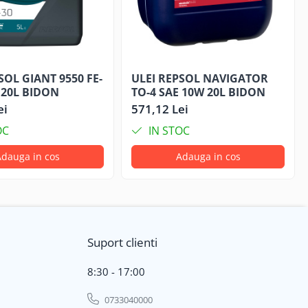
SOL GIANT 9550 FE-
ULEI REPSOL NAVIGATOR
 20L BIDON
TO-4 SAE 10W 20L BIDON
ei
571,12 Lei
OC
IN STOC
dauga in cos
Adauga in cos
Suport clienti
8:30 - 17:00
0733040000