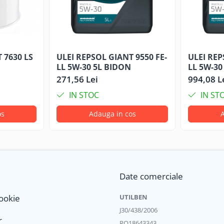
 7630 LS
ULEI REPSOL GIANT 9550 FE-
ULEI REP
LL 5W-30 5L BIDON
LL 5W-30
271,56 Lei
994,08 L
IN STOC
IN ST
os
Adauga in cos
A
Date comerciale
Cookie
UTILBEN
J30/438/2006
r
RO18643343