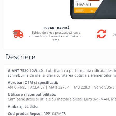
FILTRU ULEI JCB
FILTRU AER JCB
FILTRU HIDRAULIC JCB
LIVRARE RAPIDĂ
FILTRU COMBUSTIBIL JCB
Echipa de piese procesează rapid
Da
comanda și o livrează în cel mai scurt
IMPLEMENTE AGRICOLE
timp
Kit Revizie Sunward
Kit Revizie Forst
Descriere
Anvelope Industriale
Senile Cauciuc
Geamuri Sunward
GIANT 7530 10W-40
- Lubrifiant cu performanta ridicata desti
schimburile de ulei si ofera curatarea optima a elementelor m
Aprobari OEM si specificatii:
API CI-4/SL | ACEA E7 | MAN 3275-1 | MB 228.3 | Volvo VDS-
Utilizare si compatibilitate:
Camioane grele si utilaje cu motoare diesel Euro 3/4 (MAN, Mer
Ambalaj:
5L Bidon
Cod produs Repsol:
RPP1042MFB