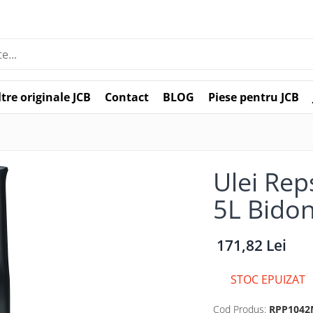
ltre originale JCB
Contact
BLOG
Piese pentru JCB
Ulei Re
5L Bido
171,82 Lei
STOC EPUIZAT
Cod Produs:
RPP1042