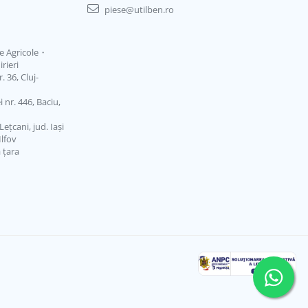
piese@utilben.ro
je Agricole・
rieri
 36, Cluj-
 nr. 446, Baciu,
ețcani, jud. Iași
Ilfov
ă țara