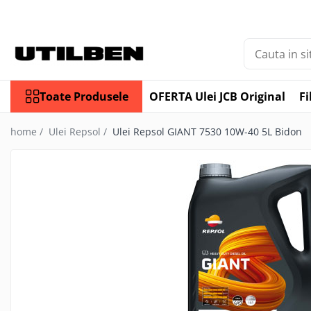
Toate Produsele
Jucarii
Ulei
Toate Produsele
OFERTA Ulei JCB Original
Fi
Filtre
Picon / Ciocan hidraulic
home /
Ulei Repsol /
Ulei Repsol GIANT 7530 10W-40 5L Bidon
Cupe utilaje
Furci utilaje
Ulei JCB
Ulei motor JCB
Ulei transmisie JCB
Ulei hidraulic JCB
Ulei punte JCB
Ulei AVISTA
FILTRU JCB