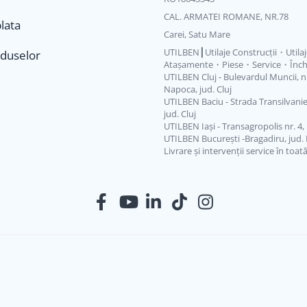
CAL. ARMATEI ROMANE, NR.78
lata
Carei, Satu Mare
UTILBEN┃Utilaje Construcții・Utila
oduselor
Atașamente・Piese・Service・Închi
UTILBEN Cluj - Bulevardul Muncii, nr.
Napoca, jud. Cluj
UTILBEN Baciu - Strada Transilvaniei
jud. Cluj
UTILBEN Iași - Transagropolis nr. 4, L
UTILBEN București -Bragadiru, jud. 
Livrare și intervenții service în toat