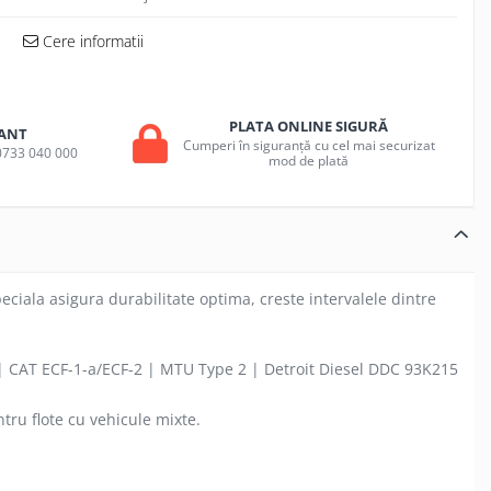
Cere informatii
PLATA ONLINE SIGURĂ
ANT
Cumperi în siguranță cu cel mai securizat
a 0733 040 000
mod de plată
eciala asigura durabilitate optima, creste intervalele dintre
 CAT ECF-1-a/ECF-2 | MTU Type 2 | Detroit Diesel DDC 93K215
tru flote cu vehicule mixte.