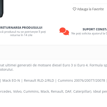
Adauga la Favorite
RETURNAREA PRODUSULUI
SUPORT CONST
că produsul nu se potrivește îl poți
Ne poți solicita ajutorul l
returna în 14 zile
nat ultimei generatii de motoare diesel Euro 3 si Euro 4. Formula sp
otorului.
3 | Mack EO-N | Renault RLD-2/RLD | Cummins 20076/20077/20078 |
cedes, Volvo, Cummins, Mack, Renault, DAF, Caterpillar). Ideal pen