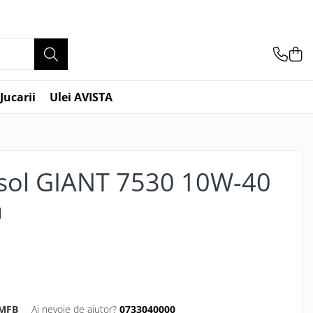
Jucarii
Ulei AVISTA
psol GIANT 7530 10W-40
n
MFB
Ai nevoie de ajutor?
0733040000