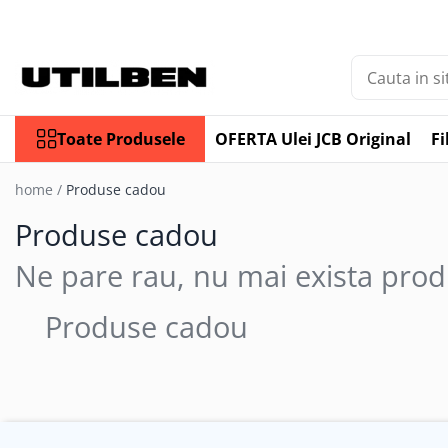
Toate Produsele
Jucarii
Ulei
Toate Produsele
OFERTA Ulei JCB Original
Fi
Filtre
Picon / Ciocan hidraulic
home /
Produse cadou
Cupe utilaje
Produse cadou
Furci utilaje
Ulei JCB
Ne pare rau, nu mai exista prod
Ulei motor JCB
Produse cadou
Ulei transmisie JCB
Ulei hidraulic JCB
Ulei punte JCB
Ulei AVISTA
FILTRU JCB