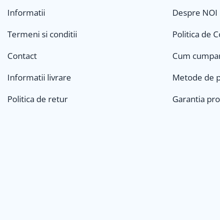
FILTRU ULEI JCB
Informatii
Despre NOI
FILTRU AER JCB
Termeni si conditii
Politica de 
FILTRU HIDRAULIC JCB
FILTRU COMBUSTIBIL JCB
Contact
Cum cumpa
IMPLEMENTE AGRICOLE
Informatii livrare
Metode de p
Kit Revizie Sunward
Kit Revizie Forst
Politica de retur
Garantia pr
Anvelope Industriale
Senile Cauciuc
Geamuri Sunward