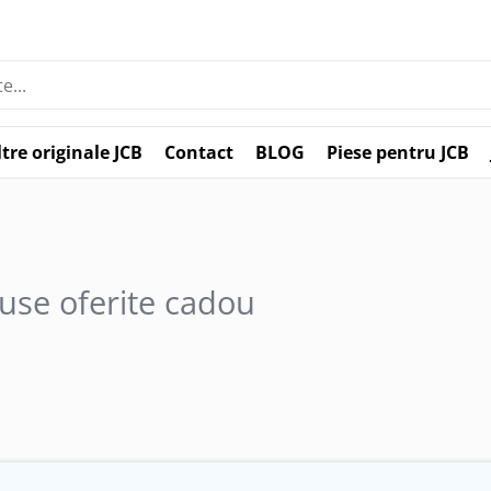
ltre originale JCB
Contact
BLOG
Piese pentru JCB
use oferite cadou