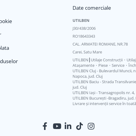
Date comerciale
Cookie
UTILBEN
J30/438/2006
r
RO18643343
CAL. ARMATEI ROMANE, NR.78
lata
Carei, Satu Mare
UTILBEN┃Utilaje Construcții・Utila
oduselor
Atașamente・Piese・Service・Închi
UTILBEN Cluj - Bulevardul Muncii, nr.
Napoca, jud. Cluj
UTILBEN Baciu - Strada Transilvaniei
jud. Cluj
UTILBEN Iași - Transagropolis nr. 4, L
UTILBEN București -Bragadiru, jud. 
Livrare și intervenții service în toat