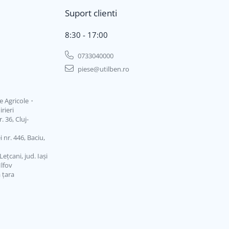
Suport clienti
8:30 - 17:00
0733040000
piese@utilben.ro
je Agricole・
rieri
 36, Cluj-
 nr. 446, Baciu,
ețcani, jud. Iași
Ilfov
ă țara