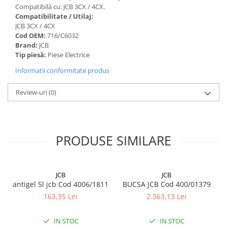
Compatibilă cu: JCB 3CX / 4CX.
Compatibilitate / Utilaj:
JCB 3CX / 4CX
Cod OEM:
716/C6032
Brand:
JCB
Tip piesă:
Piese Electrice
Informatii conformitate produs
Review-uri
(0)
PRODUSE SIMILARE
JCB
JCB
antigel 5l jcb Cod 4006/1811
BUCSA JCB Cod 400/01379
163,35 Lei
2.363,13 Lei
IN STOC
IN STOC