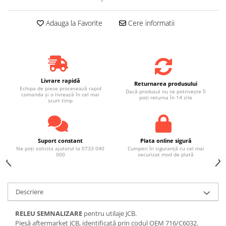
Adauga la Favorite
Cere informatii
Livrare rapidă
Returnarea produsului
Echipa de piese procesează rapid
Dacă produsul nu se potrivește îl
comanda și o livrează în cel mai
poți returna în 14 zile
scurt timp
Suport constant
Plata online sigură
Ne poți solicita ajutorul la 0733 040
Cumperi în siguranță cu cel mai
000
securizat mod de plată
Descriere
RELEU SEMNALIZARE
pentru utilaje JCB.
Piesă aftermarket JCB, identificată prin codul OEM 716/C6032.