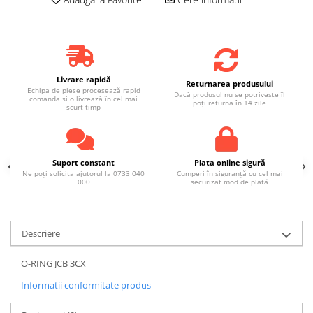
Livrare rapidă
Returnarea produsului
Echipa de piese procesează rapid
Dacă produsul nu se potrivește îl
comanda și o livrează în cel mai
poți returna în 14 zile
scurt timp
Suport constant
Plata online sigură
Ne poți solicita ajutorul la 0733 040
Cumperi în siguranță cu cel mai
000
securizat mod de plată
Descriere
O-RING JCB 3CX
Informatii conformitate produs