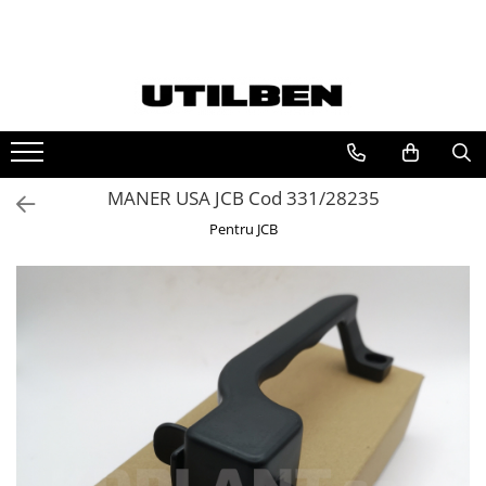
Toate Produsele
Jucarii
Ulei
Filtre
MANER USA JCB Cod 331/28235
Picon / Ciocan hidraulic
Pentru JCB
Cupe utilaje
Furci utilaje
Ulei JCB
Ulei motor JCB
Ulei transmisie JCB
Ulei hidraulic JCB
Ulei punte JCB
Ulei AVISTA
FILTRU JCB