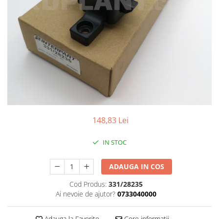
FILTRU ULEI JCB
FILTRU AER JCB
FILTRU HIDRAULIC JCB
FILTRU COMBUSTIBIL JCB
IMPLEMENTE AGRICOLE
Kit Revizie Sunward
Kit Revizie Forst
Anvelope Industriale
148,83 Lei
Senile Cauciuc
Geamuri Sunward
IN STOC
ADAUGA IN COS
Cod Produs:
331/28235
Ai nevoie de ajutor?
0733040000
Adauga la Favorite
Cere informatii