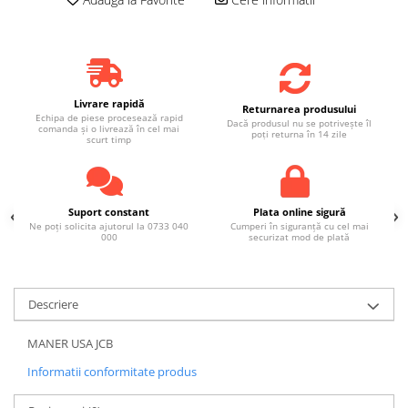
Livrare rapidă
Returnarea produsului
Echipa de piese procesează rapid
Dacă produsul nu se potrivește îl
comanda și o livrează în cel mai
poți returna în 14 zile
scurt timp
Suport constant
Plata online sigură
Ne poți solicita ajutorul la 0733 040
Cumperi în siguranță cu cel mai
000
securizat mod de plată
Descriere
MANER USA JCB
Informatii conformitate produs