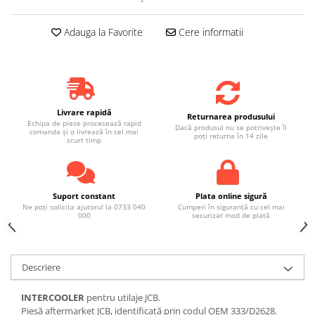
Adauga la Favorite
Cere informatii
Livrare rapidă
Returnarea produsului
Echipa de piese procesează rapid
Dacă produsul nu se potrivește îl
comanda și o livrează în cel mai
poți returna în 14 zile
scurt timp
Suport constant
Plata online sigură
Ne poți solicita ajutorul la 0733 040
Cumperi în siguranță cu cel mai
000
securizat mod de plată
Descriere
INTERCOOLER
pentru utilaje JCB.
Piesă aftermarket JCB, identificată prin codul OEM 333/D2628.