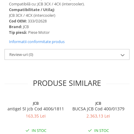
Compatibilă cu: JCB 3CX / 4CX (intercooler).
Compatibilitate / Utilaj:
JCB 3CX / 4CX (intercooler)
Cod OEM:
333/D2628
Brand:
JCB
Tip piesă:
Piese Motor
Informatii conformitate produs
Review-uri
(0)
PRODUSE SIMILARE
JCB
JCB
antigel 5l jcb Cod 4006/1811
BUCSA JCB Cod 400/01379
163,35 Lei
2.363,13 Lei
IN STOC
IN STOC