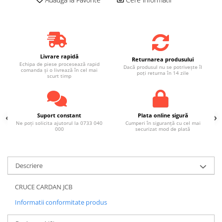
Livrare rapidă
Returnarea produsului
Echipa de piese procesează rapid
Dacă produsul nu se potrivește îl
comanda și o livrează în cel mai
poți returna în 14 zile
scurt timp
Suport constant
Plata online sigură
Ne poți solicita ajutorul la 0733 040
Cumperi în siguranță cu cel mai
000
securizat mod de plată
Descriere
CRUCE CARDAN JCB
Informatii conformitate produs