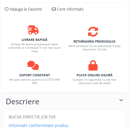
Adauga la Favorite
Cere informatii
LIVRARE RAPIDĂ
RETURNAREA PRODUSULUI
Echipa de piese procesează rapid
Dacă produsul nu se potrivește îl poți
comanda și o livrează în cel mai scurt
returna în 14 zile
timp
SUPORT CONSTANT
PLATA ONLINE SIGURĂ
Ne poți solicita ajutorul la 0733 040
Cumperi în siguranță cu cel mai
000
securizat mod de plată
Descriere
BUCSA DIRECTIE JCB 535
Informatii conformitate produs