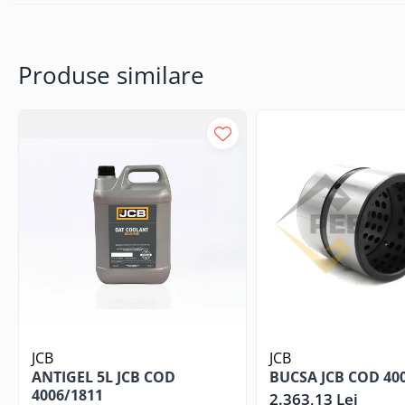
Produse similare
JCB
JCB
ANTIGEL 5L JCB COD
BUCSA JCB COD 40
4006/1811
2.363,13 Lei