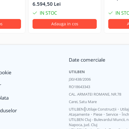
334/T3460
6.594,50 Lei
IN STOC
IN ST
os
Adauga in cos
A
Date comerciale
Cookie
UTILBEN
J30/438/2006
r
RO18643343
CAL. ARMATEI ROMANE, NR.78
lata
Carei, Satu Mare
UTILBEN┃Utilaje Construcții・Utila
oduselor
Atașamente・Piese・Service・Închi
UTILBEN Cluj - Bulevardul Muncii, nr.
Napoca, jud. Cluj