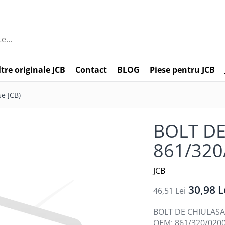
ltre originale JCB
Contact
BLOG
Piese pentru JCB
e JCB)
BOLT DE
861/320/
JCB
30,98 L
46,51 Lei
BOLT DE CHIULASA. 
OEM: 861/320/0200