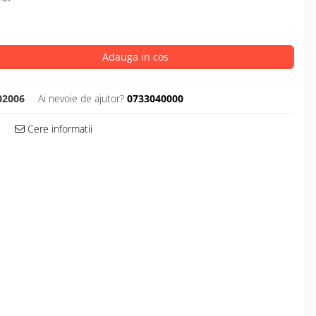
Adauga in cos
02006
Ai nevoie de ajutor?
0733040000
Cere informatii