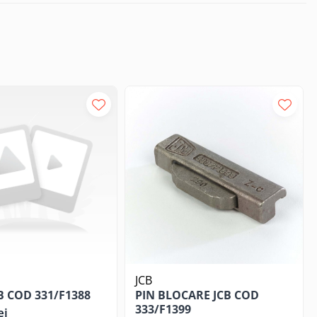
JCB
B COD 331/F1388
PIN BLOCARE JCB COD
333/F1399
ei