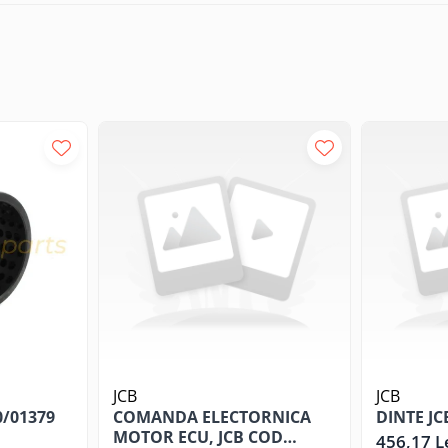
JCB
JCB
0/01379
COMANDA ELECTORNICA
DINTE JC
MOTOR ECU, JCB COD
456,17 L