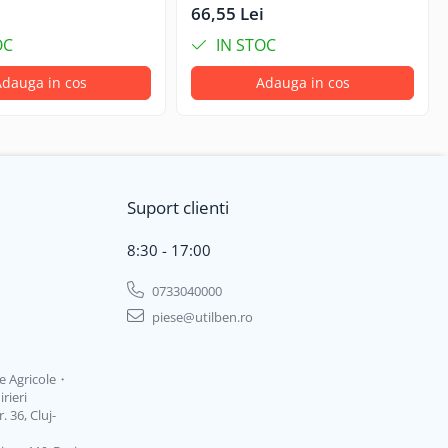
66,55 Lei
OC
IN STOC
dauga in cos
Adauga in cos
Suport clienti
8:30 - 17:00
0733040000
piese@utilben.ro
je Agricole・
rieri
 36, Cluj-