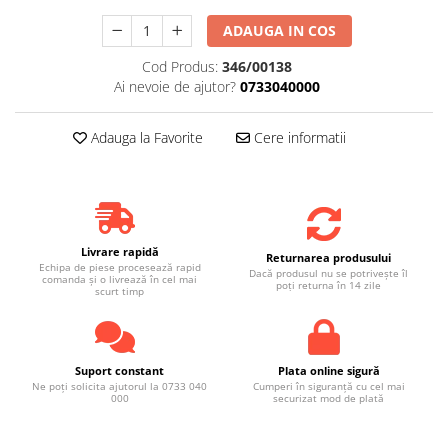
ADAUGA IN COS
Cod Produs:
346/00138
Ai nevoie de ajutor?
0733040000
Adauga la Favorite
Cere informatii
Livrare rapidă
Returnarea produsului
Echipa de piese procesează rapid
Dacă produsul nu se potrivește îl
comanda și o livrează în cel mai
poți returna în 14 zile
scurt timp
Suport constant
Plata online sigură
Ne poți solicita ajutorul la 0733 040
Cumperi în siguranță cu cel mai
000
securizat mod de plată