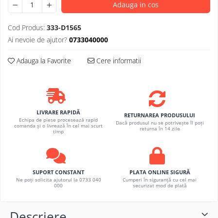
Adauga in cos
Cod Produs:
333-D1565
Ai nevoie de ajutor?
0733040000
Adauga la Favorite
Cere informatii
LIVRARE RAPIDĂ
RETURNAREA PRODUSULUI
Echipa de piese procesează rapid
Dacă produsul nu se potrivește îl poți
comanda și o livrează în cel mai scurt
returna în 14 zile
timp
SUPORT CONSTANT
PLATA ONLINE SIGURĂ
Ne poți solicita ajutorul la 0733 040
Cumperi în siguranță cu cel mai
000
securizat mod de plată
Descriere