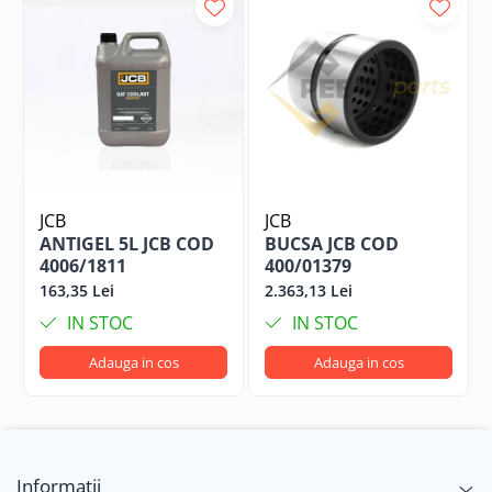
JCB
JCB
ANTIGEL 5L JCB COD
BUCSA JCB COD
4006/1811
400/01379
163,35 Lei
2.363,13 Lei
IN STOC
IN STOC
Adauga in cos
Adauga in cos
Informatii