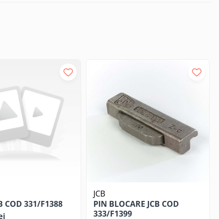
JCB
B COD 331/F1388
PIN BLOCARE JCB COD
333/F1399
ei