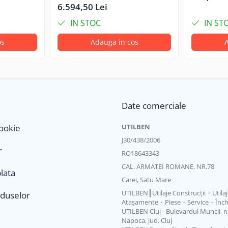
334/T3460
6.594,50 Lei
IN STOC
IN ST
os
Adauga in cos
A
Date comerciale
Cookie
UTILBEN
J30/438/2006
r
RO18643343
CAL. ARMATEI ROMANE, NR.78
lata
Carei, Satu Mare
UTILBEN┃Utilaje Construcții・Utila
oduselor
Atașamente・Piese・Service・Închi
UTILBEN Cluj - Bulevardul Muncii, nr.
Napoca, jud. Cluj