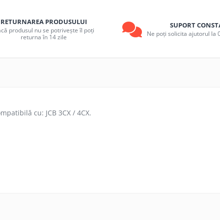
RETURNAREA PRODUSULUI
SUPORT CONST
că produsul nu se potrivește îl poți
Ne poți solicita ajutorul l
returna în 14 zile
mpatibilă cu: JCB 3CX / 4CX.