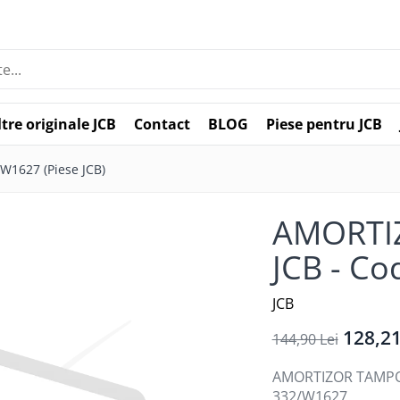
ltre originale JCB
Contact
BLOG
Piese pentru JCB
1627 (Piese JCB)
AMORTI
JCB - Co
JCB
128,21
144,90 Lei
AMORTIZOR TAMPON 
332/W1627.