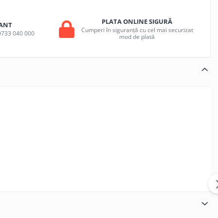
PLATA ONLINE SIGURĂ
ANT
Cumperi în siguranță cu cel mai securizat
a 0733 040 000
mod de plată