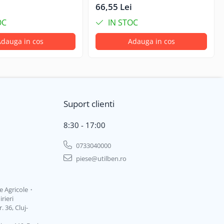
66,55 Lei
OC
IN STOC
dauga in cos
Adauga in cos
Suport clienti
8:30 - 17:00
0733040000
piese@utilben.ro
je Agricole・
rieri
 36, Cluj-