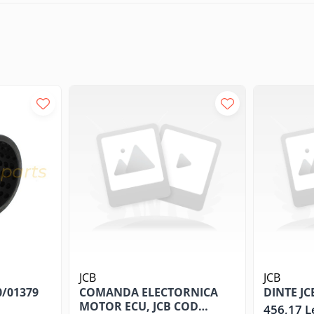
JCB
JCB
0/01379
COMANDA ELECTORNICA
DINTE JC
MOTOR ECU, JCB COD
456,17 L