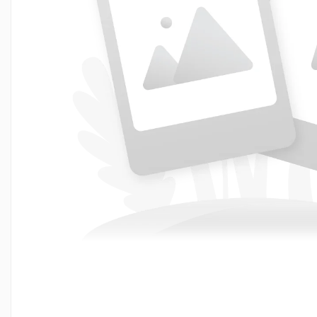
FILTRU ULEI JCB
FILTRU AER JCB
FILTRU HIDRAULIC JCB
FILTRU COMBUSTIBIL JCB
IMPLEMENTE AGRICOLE
Kit Revizie Sunward
Kit Revizie Forst
Anvelope Industriale
Senile Cauciuc
Geamuri Sunward