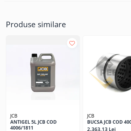
Produse similare
JCB
JCB
ANTIGEL 5L JCB COD
BUCSA JCB COD 40
4006/1811
2.363,13 Lei