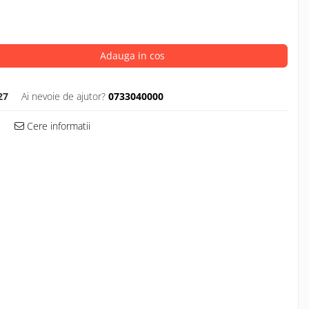
Adauga in cos
27
Ai nevoie de ajutor?
0733040000
Cere informatii