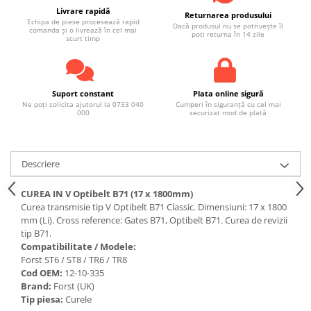
Livrare rapidă
Returnarea produsului
Echipa de piese procesează rapid
Dacă produsul nu se potrivește îl
comanda și o livrează în cel mai
poți returna în 14 zile
scurt timp
Suport constant
Plata online sigură
Ne poți solicita ajutorul la 0733 040
Cumperi în siguranță cu cel mai
000
securizat mod de plată
Descriere
CUREA IN V Optibelt B71 (17 x 1800mm)
Curea transmisie tip V Optibelt B71 Classic. Dimensiuni: 17 x 1800
mm (Li). Cross reference: Gates B71, Optibelt B71. Curea de revizii
tip B71.
Compatibilitate / Modele:
Forst ST6 / ST8 / TR6 / TR8
Cod OEM:
12-10-335
Brand:
Forst (UK)
Tip piesa:
Curele