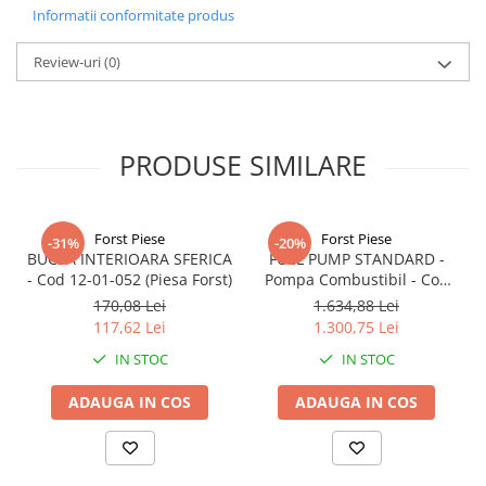
Informatii conformitate produs
Review-uri
(0)
PRODUSE SIMILARE
Forst Piese
Forst Piese
-31%
-20%
BUCSA INTERIOARA SFERICA
FUEL PUMP STANDARD -
- Cod 12-01-052 (Piesa Forst)
Pompa Combustibil - Cod
24-99-010 (Piesa Forst)
170,08 Lei
1.634,88 Lei
117,62 Lei
1.300,75 Lei
IN STOC
IN STOC
ADAUGA IN COS
ADAUGA IN COS