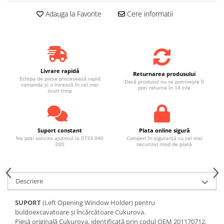
Adauga la Favorite
Cere informatii
Livrare rapidă
Returnarea produsului
Echipa de piese procesează rapid
Dacă produsul nu se potrivește îl
comanda și o livrează în cel mai
poți returna în 14 zile
scurt timp
Suport constant
Plata online sigură
Ne poți solicita ajutorul la 0733 040
Cumperi în siguranță cu cel mai
000
securizat mod de plată
Descriere
SUPORT
(Left Opening Window Holder) pentru
buldoexcavatoare și încărcătoare Cukurova.
Piesă originală Cukurova, identificată prin codul OEM 201170712.