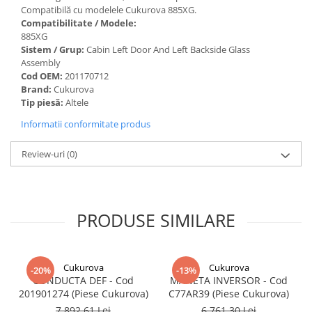
Compatibilă cu modelele Cukurova 885XG.
Compatibilitate / Modele:
885XG
Sistem / Grup:
Cabin Left Door And Left Backside Glass
Assembly
Cod OEM:
201170712
Brand:
Cukurova
Tip piesă:
Altele
Informatii conformitate produs
Review-uri
(0)
PRODUSE SIMILARE
Cukurova
Cukurova
-20%
-13%
CONDUCTA DEF - Cod
MANETA INVERSOR - Cod
201901274 (Piese Cukurova)
C77AR39 (Piese Cukurova)
7.892,61 Lei
6.761,30 Lei