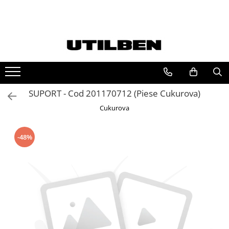
Toate Produsele
Jucarii
Ulei
Filtre
SUPORT - Cod 201170712 (Piese Cukurova)
Picon / Ciocan hidraulic
Cukurova
Cupe utilaje
Furci utilaje
Ulei JCB
-48%
Ulei motor JCB
Ulei transmisie JCB
Ulei hidraulic JCB
Ulei punte JCB
Ulei AVISTA
FILTRU JCB