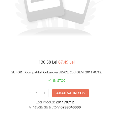
FILTRU ULEI JCB
FILTRU AER JCB
FILTRU HIDRAULIC JCB
FILTRU COMBUSTIBIL JCB
IMPLEMENTE AGRICOLE
Kit Revizie Sunward
Kit Revizie Forst
Anvelope Industriale
130,58 Lei
67,49 Lei
Senile Cauciuc
Geamuri Sunward
SUPORT. Compatibil: Cukurova 885XG. Cod OEM: 201170712.
IN STOC
ADAUGA IN COS
Cod Produs:
201170712
Ai nevoie de ajutor?
0733040000