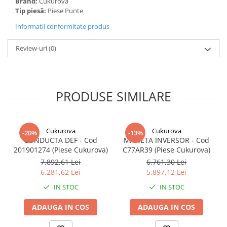
Brand:
Cukurova
Tip piesă:
Piese Punte
Informatii conformitate produs
Review-uri
(0)
PRODUSE SIMILARE
Cukurova
Cukurova
-20%
-13%
CONDUCTA DEF - Cod
MANETA INVERSOR - Cod
201901274 (Piese Cukurova)
C77AR39 (Piese Cukurova)
7.892,61 Lei
6.761,30 Lei
6.281,62 Lei
5.897,12 Lei
IN STOC
IN STOC
ADAUGA IN COS
ADAUGA IN COS