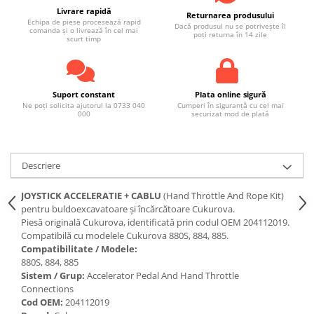
Livrare rapidă
Returnarea produsului
Echipa de piese procesează rapid
Dacă produsul nu se potrivește îl
comanda și o livrează în cel mai
poți returna în 14 zile
scurt timp
Suport constant
Plata online sigură
Ne poți solicita ajutorul la 0733 040
Cumperi în siguranță cu cel mai
000
securizat mod de plată
Descriere
JOYSTICK ACCELERATIE + CABLU
(Hand Throttle And Rope Kit)
pentru buldoexcavatoare și încărcătoare Cukurova.
Piesă originală Cukurova, identificată prin codul OEM 204112019.
Compatibilă cu modelele Cukurova 880S, 884, 885.
Compatibilitate / Modele:
880S, 884, 885
Sistem / Grup:
Accelerator Pedal And Hand Throttle
Connections
Cod OEM:
204112019