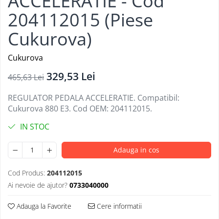
ACCELERATIE - Cod
204112015 (Piese
Cukurova)
Cukurova
329,53 Lei
465,63 Lei
REGULATOR PEDALA ACCELERATIE. Compatibil:
Cukurova 880 E3. Cod OEM: 204112015.
IN STOC
Adauga in cos
Cod Produs:
204112015
Ai nevoie de ajutor?
0733040000
Adauga la Favorite
Cere informatii