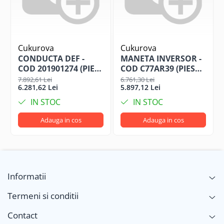
Cukurova
Cukurova
CONDUCTA DEF -
MANETA INVERSOR -
COD 201901274 (PIESE
COD C77AR39 (PIESE
CUKUROVA)
CUKUROVA)
7.892,61 Lei
6.761,30 Lei
6.281,62 Lei
5.897,12 Lei
IN STOC
IN STOC
Adauga in cos
Adauga in cos
Informatii
Termeni si conditii
Contact