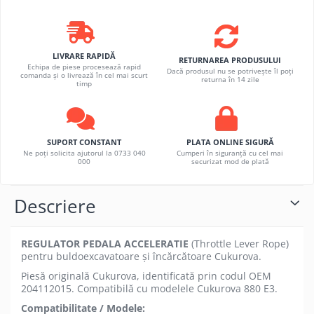
LIVRARE RAPIDĂ
RETURNAREA PRODUSULUI
Echipa de piese procesează rapid
Dacă produsul nu se potrivește îl poți
comanda și o livrează în cel mai scurt
returna în 14 zile
timp
SUPORT CONSTANT
PLATA ONLINE SIGURĂ
Ne poți solicita ajutorul la 0733 040
Cumperi în siguranță cu cel mai
000
securizat mod de plată
Descriere
REGULATOR PEDALA ACCELERATIE
(Throttle Lever Rope)
pentru buldoexcavatoare și încărcătoare Cukurova.
Piesă originală Cukurova, identificată prin codul OEM
204112015. Compatibilă cu modelele Cukurova 880 E3.
Compatibilitate / Modele: