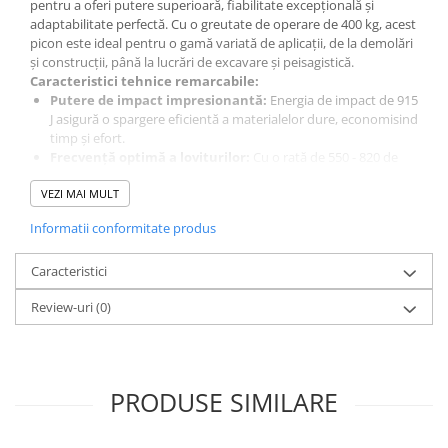
pentru a oferi putere superioară, fiabilitate excepțională și
adaptabilitate perfectă. Cu o greutate de operare de 400 kg, acest
picon este ideal pentru o gamă variată de aplicații, de la demolări
și construcții, până la lucrări de excavare și peisagistică.
Caracteristici tehnice remarcabile:
Putere de impact impresionantă:
Energia de impact de 915
J asigură o spargere eficientă a materialelor dure, economisind
timp și efort.
Frecvență optimă a loviturilor:
Cu o rată de 550 - 820 de
lovituri pe minut, piconul nostru garantează o productivitate
VEZI MAI MULT
ridicată și un randament superior.
Compatibilitate versatilă:
Adaptabil la excavatoare
Informatii conformitate produs
cuprinse între 7 și 10 tone, acest picon se integrează perfect în
diverse configurații de lucru.
Caracteristici
Fiabilitate garantată:
Construit din materiale de înaltă
calitate și proiectat pentru a rezista în condiții dificile, piconul
Review-uri
(0)
nostru este o investiție durabilă și de încredere.
Ușor de întreținut:
Designul inteligent facilitează accesul la
componentele interne, simplificând operațiunile de
întreținere și reparare.
Specificații tehnice detaliate:
PRODUSE SIMILARE
Clasa utilaj:
7 - 10 tone
Greutate de operare:
400 kg
Diametru spit / daltă:
80 mm