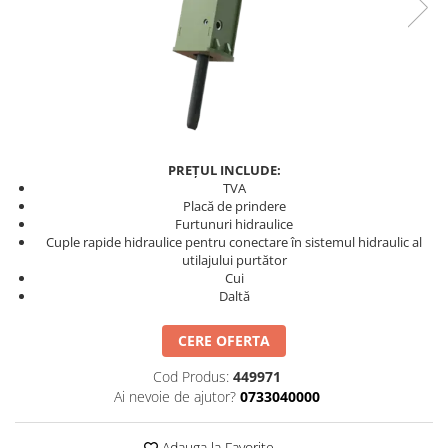
FILTRU ULEI JCB
FILTRU AER JCB
FILTRU HIDRAULIC JCB
FILTRU COMBUSTIBIL JCB
IMPLEMENTE AGRICOLE
Kit Revizie Sunward
PREȚUL INCLUDE:
TVA
Kit Revizie Forst
Placă de prindere
Anvelope Industriale
Furtunuri hidraulice
Cuple rapide hidraulice pentru conectare în sistemul hidraulic al
Senile Cauciuc
utilajului purtător
Geamuri Sunward
Cui
Daltă
CERE OFERTA
Cod Produs:
449971
Ai nevoie de ajutor?
0733040000
Adauga la Favorite