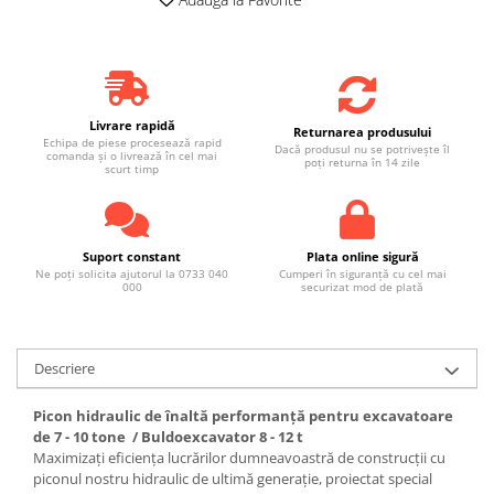
Livrare rapidă
Returnarea produsului
Echipa de piese procesează rapid
Dacă produsul nu se potrivește îl
comanda și o livrează în cel mai
poți returna în 14 zile
scurt timp
Suport constant
Plata online sigură
Ne poți solicita ajutorul la 0733 040
Cumperi în siguranță cu cel mai
000
securizat mod de plată
Descriere
Picon hidraulic de înaltă performanță pentru excavatoare
de 7 - 10 tone / Buldoexcavator 8 - 12 t
Maximizați eficiența lucrărilor dumneavoastră de construcții cu
piconul nostru hidraulic de ultimă generație, proiectat special