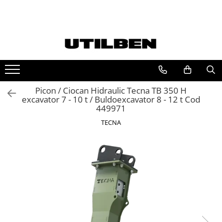
Toate Produsele
Jucarii
Ulei
Filtre
Picon / Ciocan Hidraulic Tecna TB 350 H
Picon / Ciocan hidraulic
excavator 7 - 10 t / Buldoexcavator 8 - 12 t Cod
Cupe utilaje
449971
Furci utilaje
TECNA
Ulei JCB
Ulei motor JCB
Ulei transmisie JCB
Ulei hidraulic JCB
Ulei punte JCB
Ulei AVISTA
FILTRU JCB