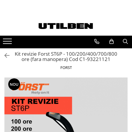
Ulei JCB
FILTRU JCB
Ulei motor JCB
FILTRU ULEI JCB
Ulei transmisie JCB
FILTRU AER JCB
Ulei hidraulic JCB
FILTRU HIDRAULIC JCB
Kit revizie Forst ST6P - 100/200/400/700/800
Ulei punte JCB
FILTRU COMBUSTIBIL JCB
ore (fara manopera) Cod C1-93221121
FORST
NOU