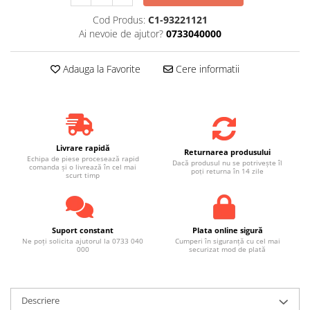
Cod Produs:
C1-93221121
Ai nevoie de ajutor?
0733040000
Adauga la Favorite
Cere informatii
Livrare rapidă
Returnarea produsului
Echipa de piese procesează rapid
Dacă produsul nu se potrivește îl
comanda și o livrează în cel mai
poți returna în 14 zile
scurt timp
Suport constant
Plata online sigură
Ne poți solicita ajutorul la 0733 040
Cumperi în siguranță cu cel mai
000
securizat mod de plată
Descriere