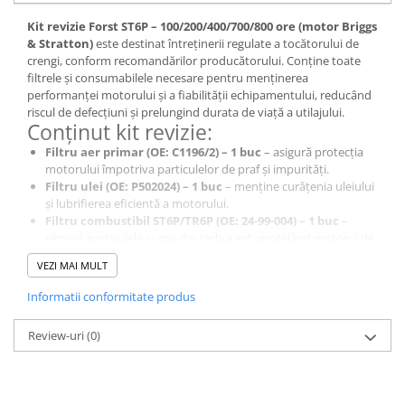
Kit revizie Forst ST6P – 100/200/400/700/800 ore (motor Briggs
& Stratton)
este destinat întreținerii regulate a tocătorului de
crengi, conform recomandărilor producătorului. Conține toate
filtrele și consumabilele necesare pentru menținerea
performanței motorului și a fiabilității echipamentului, reducând
riscul de defecțiuni și prelungind durata de viață a utilajului.
Conținut kit revizie:
Filtru aer primar (OE: C1196/2) – 1 buc
– asigură protecția
motorului împotriva particulelor de praf și impurități.
Filtru ulei (OE: P502024) – 1 buc
– menține curățenia uleiului
și lubrifierea eficientă a motorului.
Filtru combustibil ST6P/TR6P (OE: 24-99-004) – 1 buc
–
elimină particulele și apa din carburant, protejând motorul de
defecțiuni.
VEZI MAI MULT
Bujie scânteie (OE: K16TT) – 2 buc
– asigură aprinderea
optimă a amestecului de combustibil pentru o funcționare
Informatii conformitate produs
eficientă.
Ulei motor Avista Pace EVO FE 5W30 – 1L (OE: PACE EVO FE
Review-uri
(0)
5W30-1l) – 3 buc
– ulei de înaltă performanță pentru protecție
în condiții de utilizare intensă.
Spray curățat frâne și ambreiaj – 500 ml (OE: PFC105SE) –
1 buc
– curăță eficient murdăria și depunerile de pe