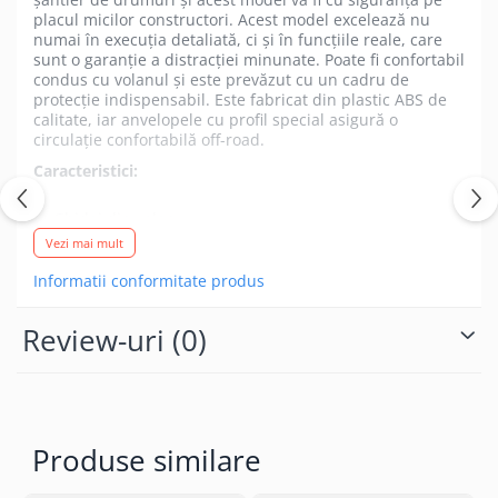
placul micilor constructori. Acest model excelează nu
numai în execuția detaliată, ci și în funcțiile reale, care
sunt o garanție a distracției minunate. Poate fi confortabil
condus cu volanul și este prevăzut cu un cadru de
protecție indispensabil. Este fabricat din plastic ABS de
calitate, iar anvelopele cu profil special asigură o
circulație confortabilă off-road.
Caracteristici:
Ghidaj din volan
Cadru de protecție
Vezi mai mult
Calitate și prelucrare detaliată
Informatii conformitate produs
Produs fabricat în Germania
Review-uri
(0)
Produse similare