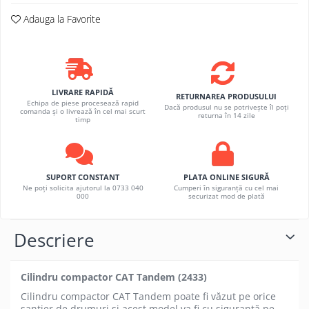
Adauga la Favorite
LIVRARE RAPIDĂ
RETURNAREA PRODUSULUI
Echipa de piese procesează rapid
Dacă produsul nu se potrivește îl poți
comanda și o livrează în cel mai scurt
returna în 14 zile
timp
SUPORT CONSTANT
PLATA ONLINE SIGURĂ
Ne poți solicita ajutorul la 0733 040
Cumperi în siguranță cu cel mai
000
securizat mod de plată
Descriere
Cilindru compactor CAT Tandem (2433)
Cilindru compactor CAT Tandem poate fi văzut pe orice
șantier de drumuri și acest model va fi cu siguranță pe