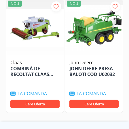
NOU
NOU
Claas
John Deere
COMBINĂ DE
JOHN DEERE PRESA
RECOLTAT CLAAS
BALOTI COD U02032
LEXION 480M COD
JCOMBU02120
LA COMANDA
LA COMANDA
Cere Oferta
Cere Oferta