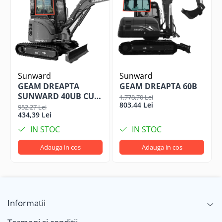
Sunward
Sunward
GEAM DREAPTA
GEAM DREAPTA 60B
SUNWARD 40UB CU
1.778,70 Lei
803,44 Lei
CADRU, 35SU
952,27 Lei
434,39 Lei
IN STOC
IN STOC
Adauga in cos
Adauga in cos
Informatii