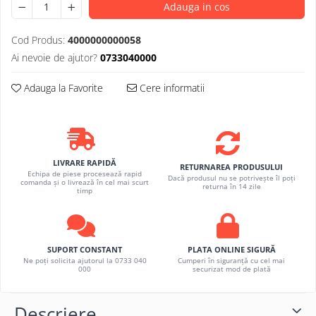
Adauga in cos
Cod Produs:
4000000000058
Ai nevoie de ajutor?
0733040000
Adauga la Favorite
Cere informatii
LIVRARE RAPIDĂ
RETURNAREA PRODUSULUI
Echipa de piese procesează rapid
Dacă produsul nu se potrivește îl poți
comanda și o livrează în cel mai scurt
returna în 14 zile
timp
SUPORT CONSTANT
PLATA ONLINE SIGURĂ
Ne poți solicita ajutorul la 0733 040
Cumperi în siguranță cu cel mai
000
securizat mod de plată
Descriere