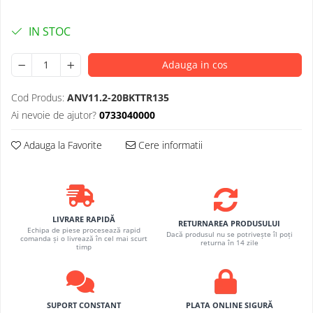
IN STOC
Adauga in cos
Cod Produs:
ANV11.2-20BKTTR135
Ai nevoie de ajutor?
0733040000
Adauga la Favorite
Cere informatii
LIVRARE RAPIDĂ
RETURNAREA PRODUSULUI
Echipa de piese procesează rapid
Dacă produsul nu se potrivește îl poți
comanda și o livrează în cel mai scurt
returna în 14 zile
timp
SUPORT CONSTANT
PLATA ONLINE SIGURĂ