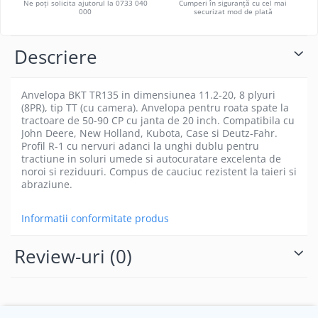
Ne poți solicita ajutorul la 0733 040
Cumperi în siguranță cu cel mai
000
securizat mod de plată
Descriere
Anvelopa BKT TR135 in dimensiunea 11.2-20, 8 plyuri
(8PR), tip TT (cu camera). Anvelopa pentru roata spate la
tractoare de 50-90 CP cu janta de 20 inch. Compatibila cu
John Deere, New Holland, Kubota, Case si Deutz-Fahr.
Profil R-1 cu nervuri adanci la unghi dublu pentru
tractiune in soluri umede si autocuratare excelenta de
noroi si reziduuri. Compus de cauciuc rezistent la taieri si
abraziune.
Informatii conformitate produs
Review-uri
(0)